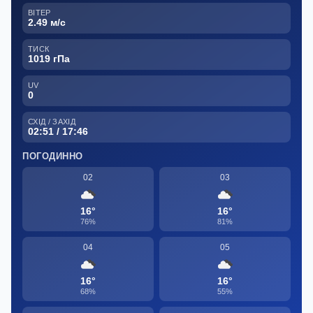
ВІТЕР
2.49 м/с
ТИСК
1019 гПа
UV
0
СХІД / ЗАХІД
02:51 / 17:46
ПОГОДИННО
02
03
16°
16°
76%
81%
04
05
16°
16°
68%
55%