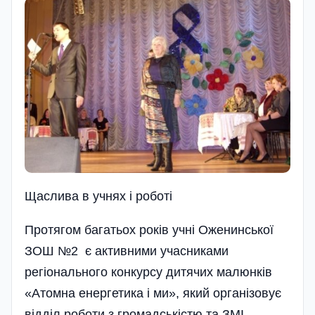
Щаслива в учнях i роботi
Протягом багатьох років учні Оженинської
ЗОШ №2 є активними учасниками
регіонального конкурсу дитячих малюнків
«Атомна енергетика і ми», який організовує
відділ роботи з громадськістю та ЗМІ