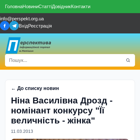
Головна
Новини
Статті
Довідник
Контакти
info@perspekt.org.ua
Вхід
Реєстрація
← До списку новин
Ніна Василівна Дрозд -
номінант конкурсу "Її
величність - жінка"
11.03.2013