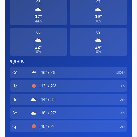
06
07
17°
19°
44%
0%
08
09
22°
24°
0%
0%
5 ДНІВ
Сб
16° / 26°
100%
Нд
13° / 26°
0%
Пн
14° / 31°
0%
Вт
18° / 27°
0%
Ср
10° / 24°
0%