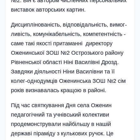
№2. Він є авто­­ром численних персональних
виставок авторських картин.
Дисципліно­ва­ність, відпо­ві­даль­ність, вимо­г­
ли­вість, комуніка­бель­­ність, компетентність -
саме такі якості притаманні директору
Оженин­ської ЗОШ №2 Остро­зь­кого району
Рів­нен­ської області Ніні Ва­си­лів­ні Дрозд.
Завдяки діяльності Ніни Василівни та її
колег-однод­умців Оже­нин­ська ЗОШ №2 сім
років визнавалась кращою в районі.
Під час святкування Дня села Оженин
педагогічний та учнівський колективи
продемонстрували найбільшу в нашій
державі піраміду з кулькових ручок. Це