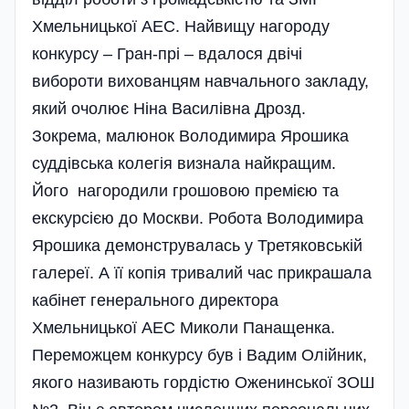
Хмельницької АЕС. Найвищу нагороду
конкурсу – Гран-прі – вдалося двічі
вибороти вихованцям навчального закладу,
який очолює Ніна Василівна Дрозд.
Зокрема, малюнок Володимира Ярошика
суддівська колегі­я визнала найкращим.
Його нагородили грошовою премією та
екскурсі­єю до Москви. Робота Володи­мира
Ярошика демонструвалась у Третяковській
галереї. А її копія тривалий час прикрашала
кабінет генерального директора
Хмельницької АЕС Миколи Па­нащенка.
Переможцем конкурсу був і Вадим Олійник,
якого називають гордістю Оженинської ЗОШ