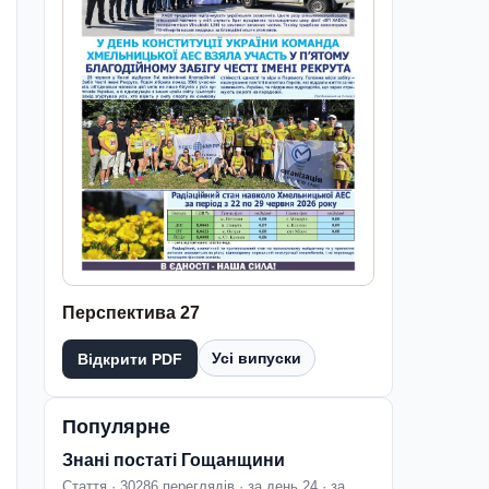
Перспектива 27
Усі випуски
Відкрити PDF
Популярне
Знані постаті Гощанщини
Стаття · 30286 переглядів · за день 24 · за