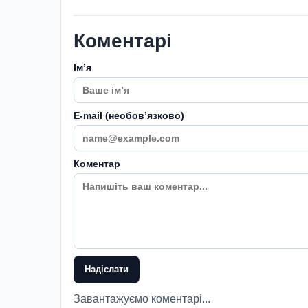
Коментарі
Імʼя
E-mail (необовʼязково)
Коментар
Надіслати
Завантажуємо коментарі...