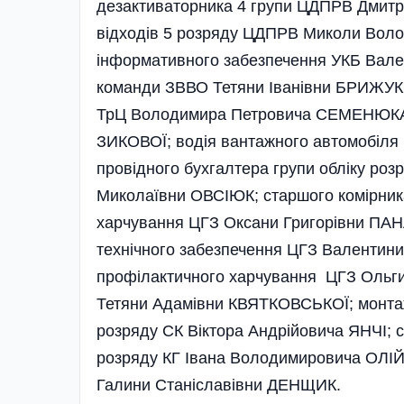
дезактиваторника 4 групи ЦДПРВ Дмитр
відходів 5 розряду ЦДПРВ Миколи Вол
інформативного забезпечення УКБ Вале
команди ЗВВО Тетяни Іванівни БРИЖУК
ТрЦ Володимира Петровича СЕМЕНЮКА; 
ЗИКОВОЇ; водія вантажного автомобіля
провідного бухгалт­ера групи обліку роз
Миколаївни ОВСІЮК; старшого комірника
харчування ЦГЗ Оксани Григорівни ПАНА
технічного забезпечення ЦГЗ Валентини
профі­лактичного харчування ЦГЗ Ольги
Тетяни Адамівни КВЯТКОВСЬКОЇ; монтажн
розряду СК Віктора Андрійовича ЯНЧІ; 
розряду КГ Івана Володимировича ОЛІЙ
Галини Станіславівни ДЕНЩИК.