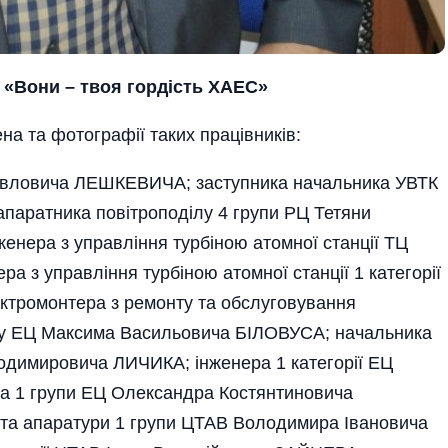
«Вони – твоя гордість ХАЕС»
ена та фотографії таких працівників:
авловича ЛЕШКЕВИЧА; заступника начальника УВТК
аратника повітроподілу 4 групи РЦ Тетяни
енера з управління турбіною атомної станції ТЦ
 з управління турбіною атомної станції 1 категорії
ктромонтера з ремонту та обслуговування
яду ЕЦ Максима Васильовича БІЛОВУСА; начальника
одимировича ЛИЧИКА; інженера 1 категорії ЕЦ
а 1 групи ЕЦ Олександра Костянтиновича
та апаратури 1 групи ЦТАВ Володимира Івановича