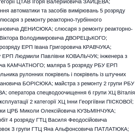
егорії ЦТАВ Ігоря Валерійовича ЗАЙЦЕВА;
ння автоматики та засобів вимірювань 5 розряду
юсаря з ремонту реакторно-турбінного
пановича ДЕНИСЮКА; слюсаря з ремонту реакторно-
РП Віктора Володимировича ДВОРЕЦЬКОГО;
 розряду ЕРП Івана Григоровича КРАВЧУКА;
яду ЕРП Людмили Павлівни КОВАЛЬЧУК; інженера з
овича КАМЧАТНОГО; маляра 5 розряду РБУ ЕРП
ника рулонних покрівель і покрівель із штучних
вановича БОРІСЮКА; майстра з ремонту 2 групи РБУ
; оператора спецводоочищення 6 групи ХЦ Віталія
плуатації 2 категорії ХЦ Інни Георгіївни ПІСКОВОЇ;
зпеки ЦРБ Миколи Олексійовича КУЗЬМІНЧУКА;
біт 4 розряду ГТЦ Василя Феодосі­йовича
овок 3 групи ГТЦ Яна Альфонсовича ПАТЛАТЮКА;