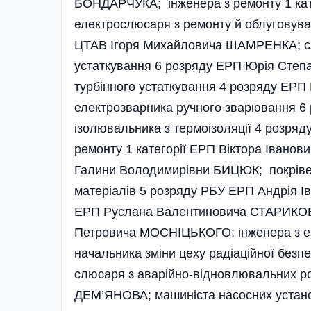
БОНДАРЧУКА; інженера з ремонту 1 кат
електрослюсаря з ремонту й облуговува
ЦТАВ Ігоря Михайловича ШАМРЕНКА; сл
устаткування 6 розряду ЕРП Юрія Сте
турбінного устаткуван­ня 4 розряду Е
електрозварника ручного зварювання 6
ізолювальника з термоізоляції 4 розр
ремонту 1 категорії ЕРП Віктора Іван
Галини Володимирівни БИЦЮК; покрівель
матеріалів 5 розряду РБУ ЕРП Андрія І
ЕРП Руслана Валентиновича СТАРИКОВА
Петровича МОСНІЦЬКОГО; інженера з екс
начальника зміни цеху радіаційної бе
слюсаря з аварійно-відновлювальних ро
ДЕМ’ЯНОВА; машиніста насосних устан