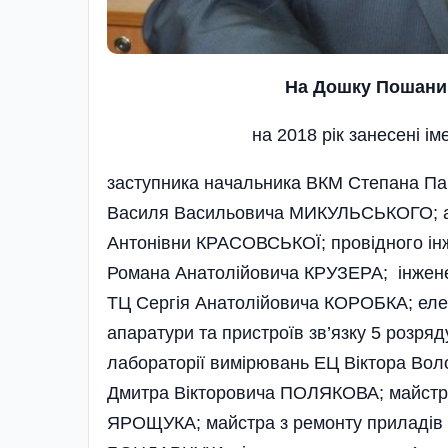
На Дошку Пошани 
на 2018 рік занесені ім
заступника начальника ВКМ Степана П
Василя Васильовича МИКУЛЬСЬКОГО; ап
Антонівни КРАСОВСЬКОЇ; провідного інж
Романа Анатолійовича КРУЗЕРА; інженера
ТЦ Сергія Анатолійовича КОРОБКА; еле
апаратури та пристроїв зв’язку 5 розр
лабораторії вимірювань ЕЦ Віктора Вол
Дмитра Вікторовича ПОЛЯКОВА; майстр
ЯРОЩУКА; майстра з ремонту приладів 