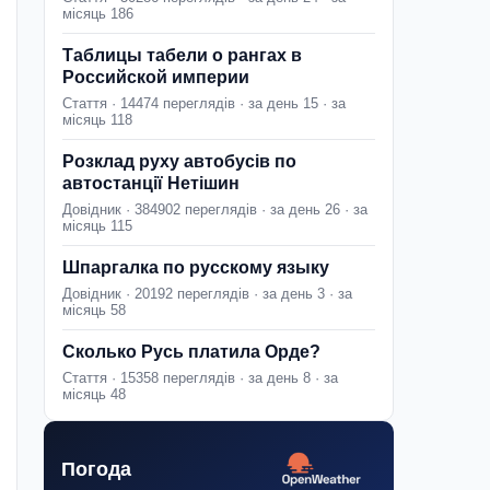
місяць 186
Таблицы табели о рангах в
Российской империи
Стаття · 14474 переглядів · за день 15 · за
місяць 118
Розклад руху автобусів по
автостанції Нетішин
Довідник · 384902 переглядів · за день 26 · за
місяць 115
Шпаргалка по русскому языку
Довідник · 20192 переглядів · за день 3 · за
місяць 58
Сколько Русь платила Орде?
Стаття · 15358 переглядів · за день 8 · за
місяць 48
Погода