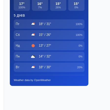
17°
16°
15°
15°
100%
7%
26%
0%
5 ДНІВ
Пт
18° / 31°
100%
Сб
15° / 26°
100%
Нд
13° / 27°
0%
Пн
14° / 32°
0%
Вт
18° / 30°
20%
Weather data by OpenWeather