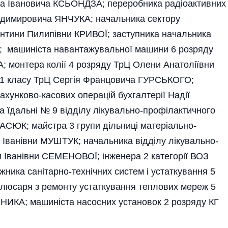
а Івановича КСЬОНДЗА; переробника радіоактивних
одимировича ЯНЧУКА; начальника сектору
нтини Пилипівни КРИВОЇ; заступника начальника
; машиніста навантажувальної машини 6 розряду
монтера колії 4 розряду ТрЦ Олени Анатоліївни
 1 класу ТрЦ Сергія Францовича ГУРСЬКОГО;
рахунково-касових операцій бухгалтерії Надії
 їдальні № 9 відділу лікувально-профілактичного
СЮК; майстра 3 групи дільниці матеріально-
 Іванівни МУШТУК; начальника відділу лікувально-
 Іванівни СЕМЕНОВОЇ; інженера 2 категорії ВОЗ
ика санітарно-технічних систем і устаткування 5
слюсаря з ремонту устаткування теплових мереж 5
НИКА; машиніста насосних установок 2 розряду КГ