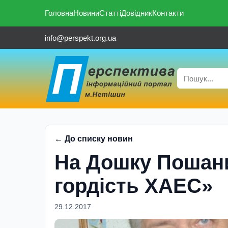
Головна
Новини
Статті
Довідник
Контакти
info@perspekt.org.ua
← До списку новин
На Дошку Пошани
гордість ХАЕС»
29.12.2017