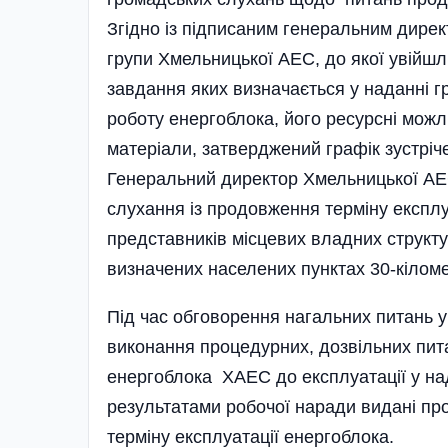
Згідно із підписаним генеральним дире
групи Хмельницької АЕС, до якої увійшли 
завдання яких визначається у наданні г
роботу енергоблока, його ресурсні можли
матеріали, затверджений графік зустріч
Генеральний директор Хмельницької АЕ
слухання із продовження терміну експл
представників місцевих владних структур
визначених населених пунктах 30-кілом
Під час обговорення нагальних питань
виконання процедурних, дозвільних пит
енергоблока ХАЕС до експлуатації у над
результатами робочої наради видані п
терміну експлуатації енергоблока.