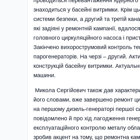
проводиться перевантаження ядерного п
знаходиться у басейні витримки. Крім ц
системи безпеки, а другий та третій ка
які задіяні у ремонтній кампанії, вдало
головного циркуляційного насоса і прист
Закінчено вихорострумовий контроль теп
парогенераторів. На черзі – другий. Акт
конструкцій басейну витримки. Актуаль
машини.
Микола Сергійович також дав характерис
його словами, вже завершено ремонт цил
на першому дизель-генераторі першої си
повідомлено й про хід лагодження генер
експлуатаційного контролю металу обла
зробив акцент на тому, що ремонтна кам