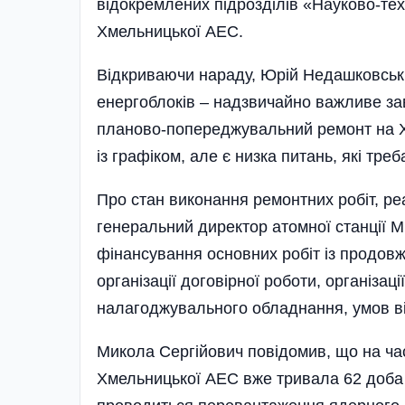
відокремлених підрозділів «Науково-тех
Хмельницької АЕС.
Відкриваючи нараду, Юрій Недашковськи
енергоблоків – надзвичайно важливе за
планово-попереджувальний ремонт на ХА
із графіком, але є низка питань, які тре
Про стан виконання ремонтних робіт, реа
генеральний директор атомної станції 
фінансування основних робіт із продовж
організації договірної роботи, організац
налагоджувального обладнання, умов ві
Микола Сергійович повідомив, що на ч
Хмельницької АЕС вже тривала 62 доба р