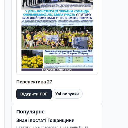
Перспектива 27
Усі випуски
Відкрити PDF
Популярне
Знані постаті Гощанщини
Стаття · 30270 переглядів · за день 8 · за