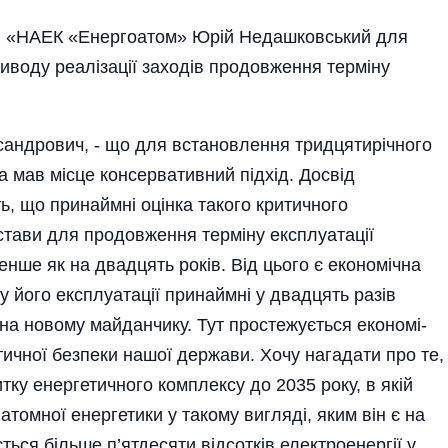
П «НАЕК «Енергоатом» Юрій Недашковський для
риводу реалізації заходів продовження терміну
ксандрович, - що для встановлення тридцятирічного
а мав місце консервативний підхід. Досвід
ь, що принаймні оцінка такого критичного
стави для продовження термі­ну експлуатації
ше як на двадцять років. Від цього є економічна
у його експлуатації принаймні у двадцять разів
 на новому майданчику. Тут простежується економі­
тичної безпеки нашої держави. Хочу нагадати про те,
ку енергетичного комплексу до 2035 року, в якій
томної енергетики у такому вигляді, яким він є на
ться більше п’ятдесяти відсотків електроенергії у