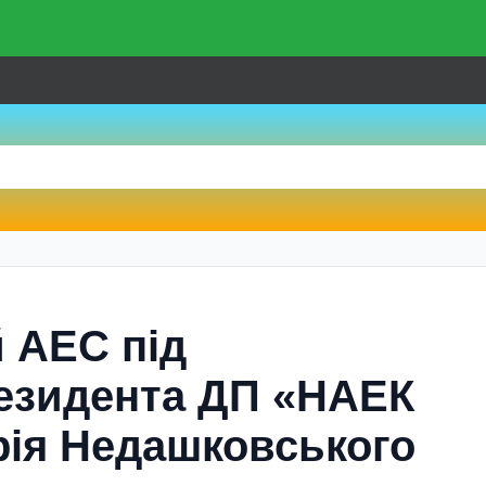
 АЕС під
езидента ДП «НАЕК
ія Недашковського