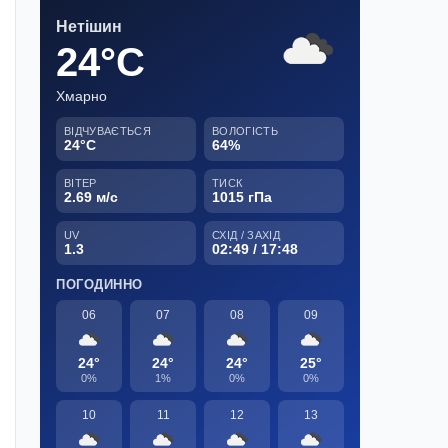
Нетішин
24°C
Хмарно
ВІДЧУВАЄТЬСЯ
ВОЛОГІСТЬ
24°C
64%
ВІТЕР
ТИСК
2.69 м/с
1015 гПа
UV
СХІД / ЗАХІД
1.3
02:49 / 17:48
ПОГОДИННО
06
07
08
09
24°
24°
24°
25°
0%
1%
0%
0%
10
11
12
13