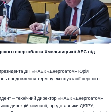
ршого енергоблока
Х
мельницької
АЕС
під
 президента ДП «НАЕК «Енергоатом» Юрія
ань продовження терміну експлуатації першого
зидент – технічний директор «НАЕК «Енергоатом»
них дирекцій компанії, представники ДІЯРУ,