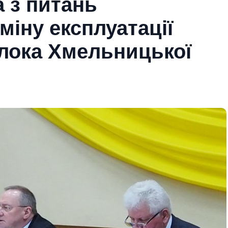
 з питань
іну експлуатації
блока Хмельницької