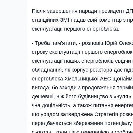
Після завершення наради президент Д
станційних ЗМІ надав свій коментар з п
експлуатації першого енергоблока.
- Треба пам’ятати, - розповів Юрій Оле
строку експлуатації першого енергоблок
експлуатації наших енергоблоків свідчит
обладнання, як корпус реактора дає під
енергоблока Хмельницької АЕС щонаймен
вигода, бо заходи з продовження термін
дешевші, ніж його будівництво з «нуля»
чна доцільність, а також питання енерге
що урядом затверджена Стратегія розвит
передбачається збереження потенціалу а
сьогодні, коли цією генерацією виробляє