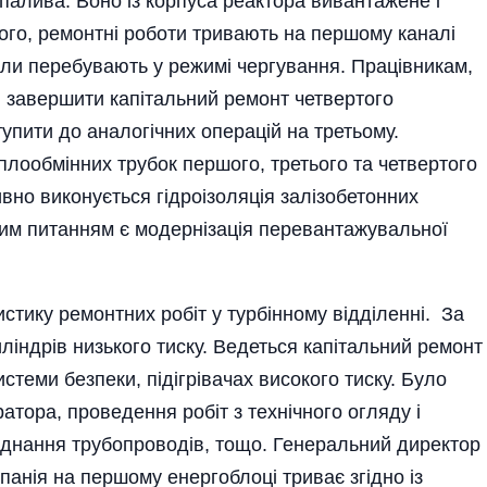
алива. Воно із корпуса реактора вивантажене і
ього, ремонтні роботи тривають на першому каналі
нали перебувають у режимі чергування. Працівникам,
ся завершити капітальний ремонт четвертого
упити до аналогічних операцій на третьому.
лообмінних трубок першого, третього та четвертого
ивно виконується гідроізоляція залізобетонних
ним питанням є модернізація перевантажувальної
тику ремонтних робіт у турбінному відділенні. За
індрів низького тиску. Ведеться капітальний ремонт
стеми безпеки, підігрівачах високого тиску. Було
атора, проведення робіт з технічного огляду і
днання трубопроводів, тощо. Генеральний директор
панія на першому енергоблоці триває згідно із