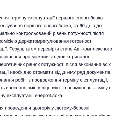
ення терміну експлуатації першого енергоблока
цензування першого енергоблока, за 60 днів до
мально-контрольований рівень потужності після
 комісією Держатомрегулювання готовності
ації. Результатом перевірки стане Акт комплексного
тя рішення про можливість довготривалої
ергетичних рівнях потужності після виконання всіх
тації необхідно отримати від ДІЯРУ ряд документів.
онання робіт із продовження терміну експлуатації,
ть внесення змін у ліцензію. І насамкінець – зміну в
іну експлуатації енергоблока.
ння проведення цьогоріч у лютому-березні
вження терміну експлуатації першого енергоблока.