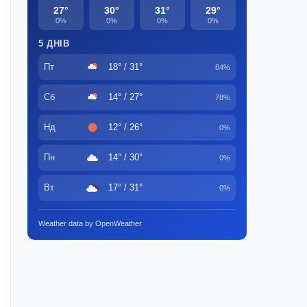
27°
30°
31°
29°
0%
0%
0%
0%
5 ДНІВ
Пт
18° / 31°
84%
Сб
14° / 27°
78%
Нд
12° / 26°
0%
Пн
14° / 30°
0%
Вт
17° / 31°
0%
Weather data by OpenWeather