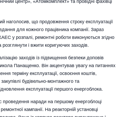
нічний центр», «Атомкомплект» та провідні фахівці
й наголосив, що продовження строку експлуатації
вдання для кожного працівника компанії. Зараз
ЕС у розпалі, ремонтні роботи виконуються згідно
ба розглянути і вжити коригуючих заходів.
лі­зацію заходів із підвищення безпеки доповів
Микола Панащенко. Він акцентував увагу на питаннях
ення терміну експлуатації, освоєння коштів,
ії закупівлі будівельно-монтажного та
дновлення експлуатації першого енергоблока.
ас проведення наради на першому енергоблоці
емонтної кампанії. На реакторній установці