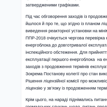
затвердженими графіками.
Під час обговорення заходів із продовж
йшлося й про те, що згідно із планом лі
виведення реакторної установки на міні
ППР-2018 очікується чергова перевірка
енергоблока до довго­тривалої експлуат
інспекційного обстеження. Для прийнят
експлуатації першого енергоблока на ен
заходів з продовження термінів експлуа
Зокрема Постанову колегії про стан вик
Рішення ліцензійної комісії про можливіс
ліцензію у зв’язку із продовженням терм
Крім цього, на нараді піднімались пита
громадських слухань щодо питань продо