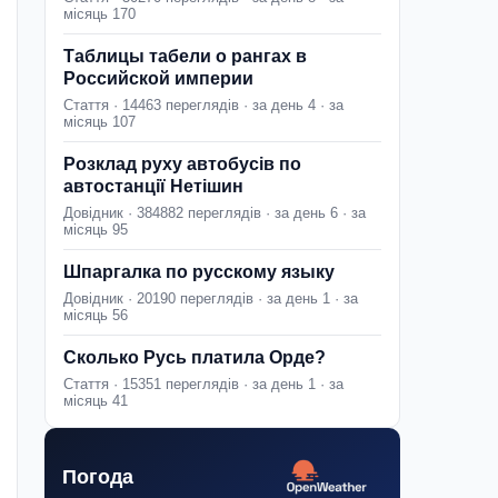
місяць 170
Таблицы табели о рангах в
Российской империи
Стаття · 14463 переглядів · за день 4 · за
місяць 107
Розклад руху автобусів по
автостанції Нетішин
Довідник · 384882 переглядів · за день 6 · за
місяць 95
Шпаргалка по русскому языку
Довідник · 20190 переглядів · за день 1 · за
місяць 56
Сколько Русь платила Орде?
Стаття · 15351 переглядів · за день 1 · за
місяць 41
Погода