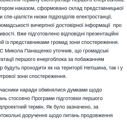
ктором наказом, сформовано склад представницької
спе­-ці­алісти низки підрозділів електростанції,
ромадськості вичерпної достовірної інформації про
вості. Вже підготовлено відповідні презентаційні
ей із представниками громад зони спостереження.
С Микола Панащенко уточнив, що громадські
уатації першого енергоблока за побажанням
 будуть проходити як на території Нетішина, так і у
етрової зони спостереження.
 учасники наради обмінялися думками щодо
ань стосовно Програми підготовки першого
проектний термін. Як було зазначено, за
ротокольні доручення щодо питань продовження