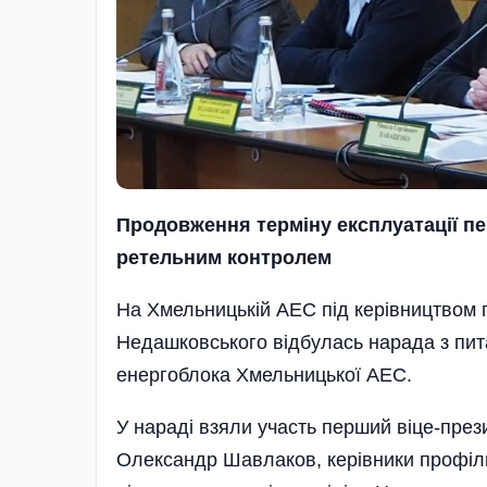
П
родовження терміну експлуатації
пе
ретельним контролем
На Хмельницькій АЕС під керівництвом
Недашковського відбулась нарада з пит
енерго­блока Хмельницької АЕС.
У нараді взяли участь перший віце-пре
Олександр Шавлаков, керівники профіль