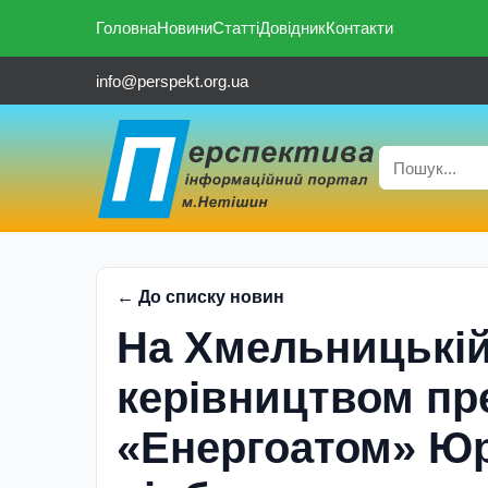
Головна
Новини
Статті
Довідник
Контакти
info@perspekt.org.ua
← До списку новин
На Хмельницькій
керівництвом пр
«Енергоатом» Юр