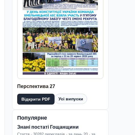
Перспектива 27
Усі випуски
Відкрити PDF
Популярне
Знані постаті Гощанщини
Стаття · 30282 переглядів · за день 20 · за