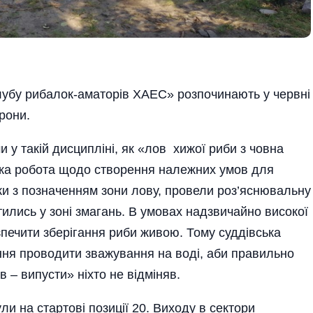
лубу рибалок-аматорів ХАЕС» розпочинають у червні
рони.
 у такій дисципліні, як «лов хижої риби з човна
тка робота щодо створення належних умов для
ки з позначенням зони лову, провели роз’яснювальну
тились у зоні змагань. В умовах надзвичайно високої
печити зберігання риби живою. Тому суддівська
ння проводити зважування на воді, аби правильно
в – випусти» ніхто не відміняв.
ли на стартові позиції 20. Виходу в сектори