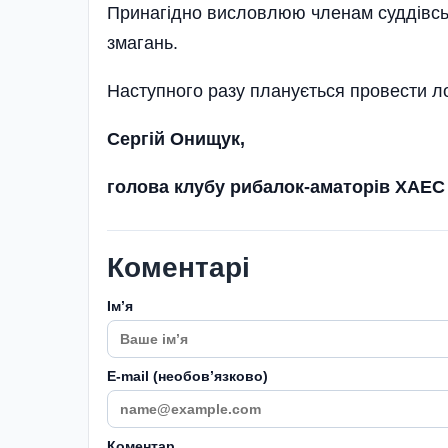
Принагідно висловлюю членам суддівсько
змагань.
Наступного разу планується провести ло
Сергій Онищук,
голова клубу рибалок-аматорів ХАЕС
Коментарі
Імʼя
E-mail (необовʼязково)
Коментар