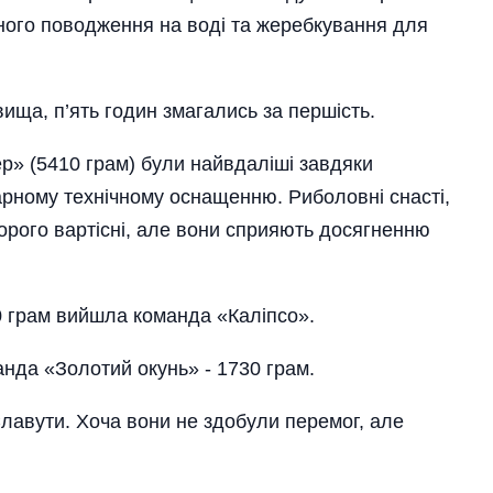
чного поводження на воді та жеребкування для
ща, п’ять годин змагались за першість.
ер» (5410 грам) були найвдаліші завдяки
гарному технічному оснащенню. Риболовні снасті,
орого вартісні, але вони сприяють досягненню
0 грам вийшла команда «Каліпсо».
нда «Золотий окунь» - 1730 грам.
Славути. Хоча вони не здобули перемог, але