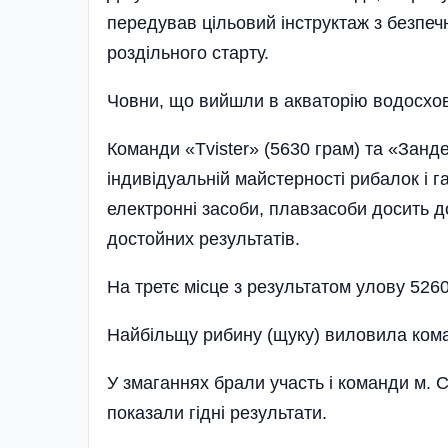
передував цільовий інструктаж з безпе
роздільного старту.
Човни, що вийшли в акваторію водосхови
Команди «Tvister» (5630 грам) та «Занд
індивідуальній майстерності рибалок і 
електронні засоби, плавзасоби досить д
достойних результатів.
На третє місце з результатом улову 526
Найбільщу рибину (щуку) виловила кома
У змаганнях брали участь і команди м. 
показали гідні результати.