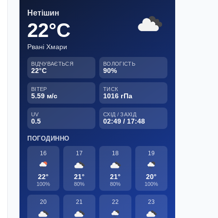
Нетішин
22°C
Рвані Хмари
ВІДЧУВАЄТЬСЯ
ВОЛОГІСТЬ
22°C
90%
ВІТЕР
ТИСК
5.59 м/с
1016 гПа
UV
СХІД / ЗАХІД
0.5
02:49 / 17:48
ПОГОДИННО
16
17
18
19
22°
21°
21°
20°
100%
80%
80%
100%
20
21
22
23