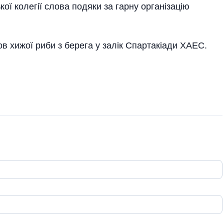
ї колегії слова подяки за гарну організацію
в хижої риби з берега у залік Спартакіади ХАЕС.