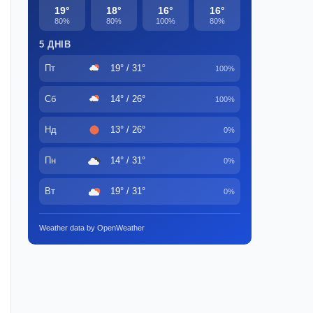
19°
18°
16°
16°
80%
80%
100%
80%
5 ДНІВ
Пт
19° / 31°
100%
Сб
14° / 26°
100%
Нд
13° / 26°
0%
Пн
14° / 31°
0%
Вт
19° / 31°
0%
Weather data by OpenWeather