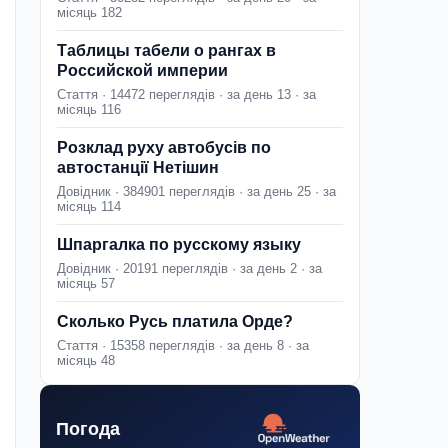
місяць 182
Таблицы табели о рангах в
Российской империи
Стаття · 14472 переглядів · за день 13 · за
місяць 116
Розклад руху автобусів по
автостанції Нетішин
Довідник · 384901 переглядів · за день 25 · за
місяць 114
Шпаргалка по русскому языку
Довідник · 20191 переглядів · за день 2 · за
місяць 57
Сколько Русь платила Орде?
Стаття · 15358 переглядів · за день 8 · за
місяць 48
Погода