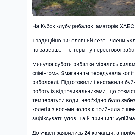
На Кубок клубу рибалок–аматорів ХАЕС
Традиційно риболовний сезон члени «К
по завершенню терміну нерестової забо
Минулої суботи рибалки мірялись силами
спінінгом». Змаганням передувала копі
риболовлі. Підготовили і виставили буй
роботу із відпочивальниками, що розміс
температури води, необхідно було забез
колегія з восьми чоловік прийняла ріше
зафіксувати улов. Та й принцип: «упійма
До участі заявились 24 команди, а прибу