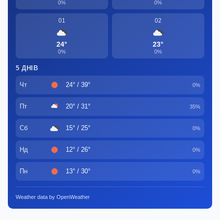
0%
0%
01
02
24°
23°
0%
0%
5 ДНІВ
Чт
24° / 39°
0%
Пт
20° / 31°
35%
Сб
15° / 25°
0%
Нд
12° / 26°
0%
Пн
13° / 30°
0%
Weather data by OpenWeather