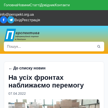
Головна
Новини
Статті
Довідник
Контакти
info@perspekt.org.ua
Вхід
Реєстрація
← До списку новин
На усіх фронтах
наближаємо перемогу
07.04.2022