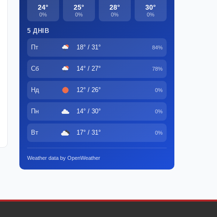
24°
25°
28°
30°
0%
0%
0%
0%
5 ДНІВ
Пт
18° / 31°
84%
Сб
14° / 27°
78%
Нд
12° / 26°
0%
Пн
14° / 30°
0%
Вт
17° / 31°
0%
Weather data by OpenWeather