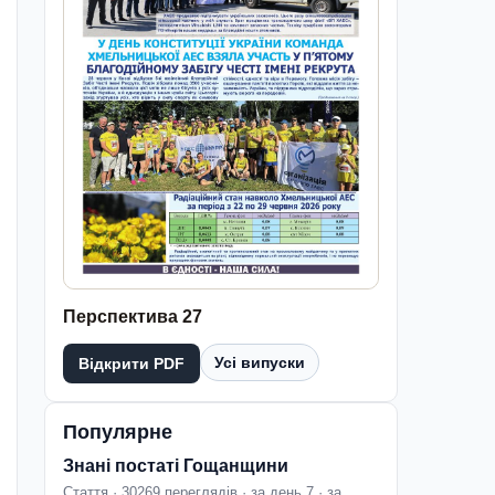
Перспектива 27
Усі випуски
Відкрити PDF
Популярне
Знані постаті Гощанщини
Стаття · 30269 переглядів · за день 7 · за