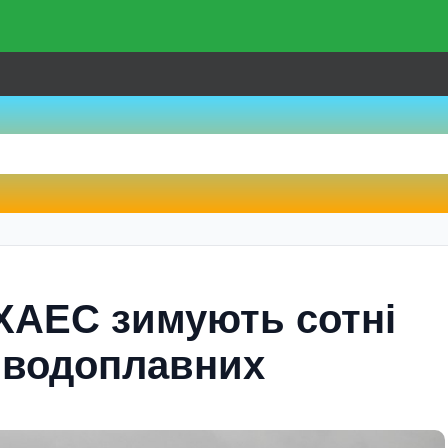
ХАЕС зимують сотнi
х водоплавних