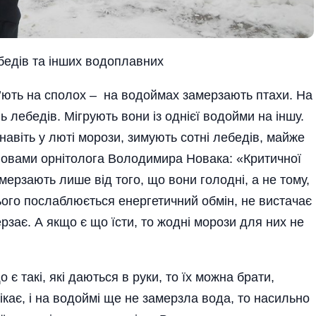
бедiв та iнших водоплавних
’ють на сполох – на водоймах замерзають птахи. На
 лебедів. Мігрують вони із однієї водойми на іншу.
авіть у люті морози, зимують сотні лебедів, майже
ловами орнітолога Володимира Новака: «Критичної
мерзають лише від того, що вони голодні, а не тому,
ього послаблюється енергетичний обмін, не вистачає
ерзає. А якщо є що їсти, то жодні морози для них не
є такі, які даються в руки, то їх можна брати,
втікає, і на водоймі ще не замерзла вода, то насильно