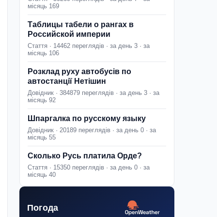
місяць 169
Таблицы табели о рангах в
Российской империи
Стаття · 14462 переглядів · за день 3 · за
місяць 106
Розклад руху автобусів по
автостанції Нетішин
Довідник · 384879 переглядів · за день 3 · за
місяць 92
Шпаргалка по русскому языку
Довідник · 20189 переглядів · за день 0 · за
місяць 55
Сколько Русь платила Орде?
Стаття · 15350 переглядів · за день 0 · за
місяць 40
Погода