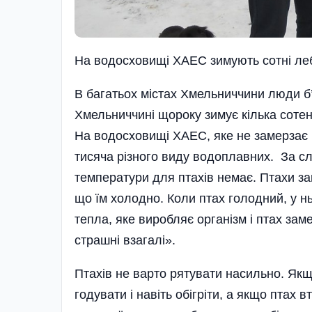
На водосховищi ХАЕС зимують сотнi ле
В багатьох містах Хмельниччини люди б
Хмельниччині щороку зимує кілька сотень
На водосховищі ХАЕС, яке не замерзає н
тисяча різного виду водоплавних. За с
температури для птахів немає. Птахи за
що їм холодно. Коли птах голодний, у н
тепла, яке виробляє організм і птах зам
страшні взагалі».
Птахів не варто рятувати насильно. Якщо 
годувати і навіть обігріти, а якщо птах 