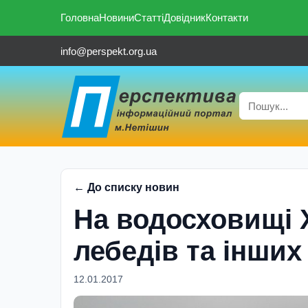
Головна
Новини
Статті
Довідник
Контакти
info@perspekt.org.ua
← До списку новин
На водосховищi 
лебедiв та iнши
12.01.2017