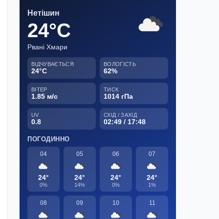
Нетішин
24°C
Рвані Хмари
ВІДЧУВАЄТЬСЯ
ВОЛОГІСТЬ
24°C
62%
ВІТЕР
ТИСК
1.85 м/с
1014 гПа
UV
СХІД / ЗАХІД
0.8
02:49 / 17:48
ПОГОДИННО
04
05
06
07
24°
24°
24°
24°
0%
14%
0%
1%
08
09
10
11