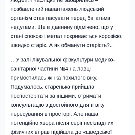
людей. І наслідки не забарились –
позбавлений навантажень людський
організм став пасувати перед багатьма
недугами. Ще в давнину підмічено, що у
стані спокою і метал покривається корозією,
швидко старіє. А як обманути старість?..
…У залі лікувальної фізкультури медико-
сані­тарної частини №4 на лавці
примостилась жінка похилого віку.
Подумалось, старенька прийшла
поспостерігати за іншими, отримати
консультацію з достойного для її віку
пересування в просторі. Але наша
потенційно хвора після серії нескладних
фізичних вправ підійшла до «шведської