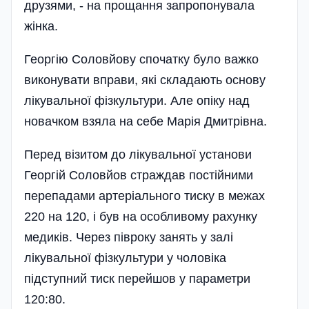
друзями, - на прощання запропонувала
жінка.
Георгію Соловйову спочатку було важко
виконувати вправи, які складають основу
лікувальної фізкультури. Але опіку над
новачком взяла на себе Марія Дмитрівна.
Перед візитом до лікувальної установи
Георгій Соловйов страждав постій­ними
перепадами артері­ального тиску в межах
220 на 120, і був на особливому рахунку
медиків. Через півроку занять у залі
лікувальної фізкультури у чоловіка
підступний тиск перейшов у параметри
120:80.