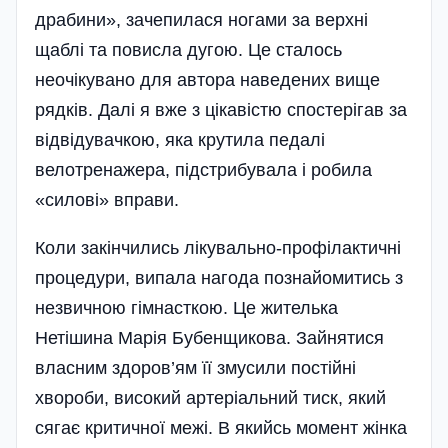
драбини», зачепилася ногами за верхні
щаблі та по­висла дугою. Це сталось
неочікувано для автора наведених вище
рядків. Далі я вже з цікавістю спостерігав за
відвідувачкою, яка крутила педалі
велотренажера, підстрибувала і робила
«силові» вправи.
Коли закінчились лікувально-профілактичні
процедури, випала нагода познайомитись з
незвичною гімнасткою. Це жителька
Нетішина Марія Бубенщикова. Зайнятися
власним здоров’ям її змусили постійні
хвороби, високий артеріальний тиск, який
сягає критичної межі. В якийсь момент жінка