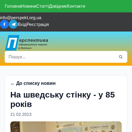
Головна
Новини
Статті
Довідник
Контакти
info@perspekt.org.ua
Вхід
Реєстрація
← До списку новин
На шведську стінку - у 85
років
21.02.2013