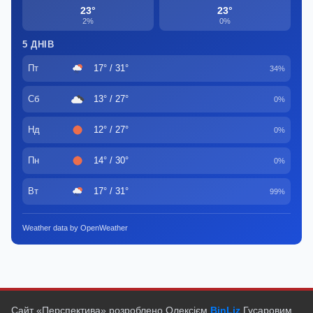
23°
23°
2%
0%
5 ДНІВ
Пт
17° / 31°
34%
Сб
13° / 27°
0%
Нд
12° / 27°
0%
Пн
14° / 30°
0%
Вт
17° / 31°
99%
Weather data by OpenWeather
Сайт «Перспектива» розроблено Олексієм
BinLiz
Гусаровим.