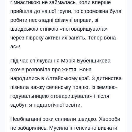
гімнастикою не займалась. Коли вперше
прийшла до нашої групи, то спроможна була
робити нескладні фізичні вправи, зі
шведською стін­кою «потоваришувала»
через півроку активних занять. Тепер вона
ас»!
Під час спілкування Марія Бубенщикова
охоче розповіла про життя. Вона
народились в Алтайському краї. З дитинства
пізнала важку селянську працю. Із землею-
годувальницею «товаришувала» і після
здобуття педагогічної освіти.
Невблаганні роки спливли швидко. Хвороби
не забарились. Мусила інтенсивно вивчати