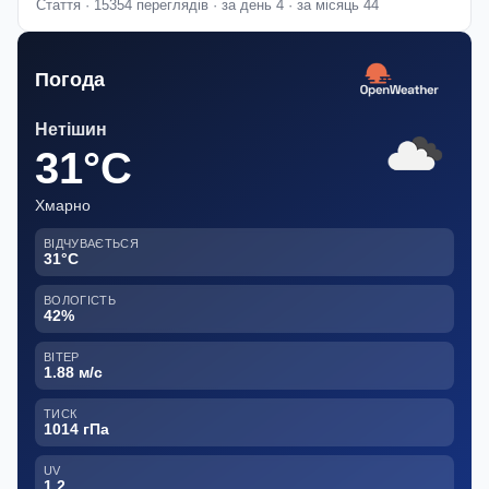
Стаття · 15354 переглядів · за день 4 · за місяць 44
Погода
Нетішин
31°C
Хмарно
ВІДЧУВАЄТЬСЯ
31°C
ВОЛОГІСТЬ
42%
ВІТЕР
1.88 м/с
ТИСК
1014 гПа
UV
1.2