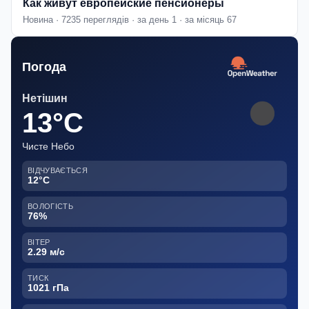
Как живут европейские пенсионеры
Новина · 7235 переглядів · за день 1 · за місяць 67
Погода
Нетішин
13°C
Чисте Небо
ВІДЧУВАЄТЬСЯ
12°C
ВОЛОГІСТЬ
76%
ВІТЕР
2.29 м/с
ТИСК
1021 гПа