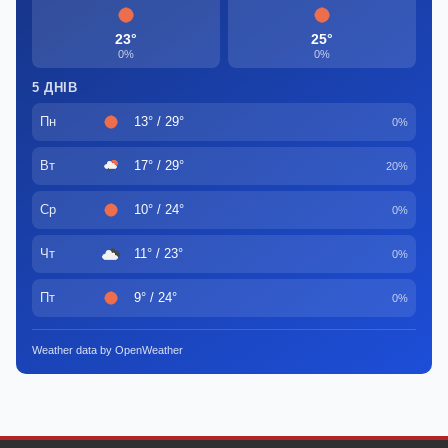
23°
25°
0%
0%
5 ДНІВ
Пн
13° / 29°
0%
Вт
17° / 29°
20%
Ср
10° / 24°
0%
Чт
11° / 23°
0%
Пт
9° / 24°
0%
Weather data by OpenWeather