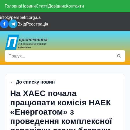
Головна
Новини
Статті
Довідник
Контакти
info@perspekt.org.ua
Вхід
Реєстрація
← До списку новин
На ХАЕС почала
працювати комісія НАЕК
«Енергоатом» з
проведення комплексної