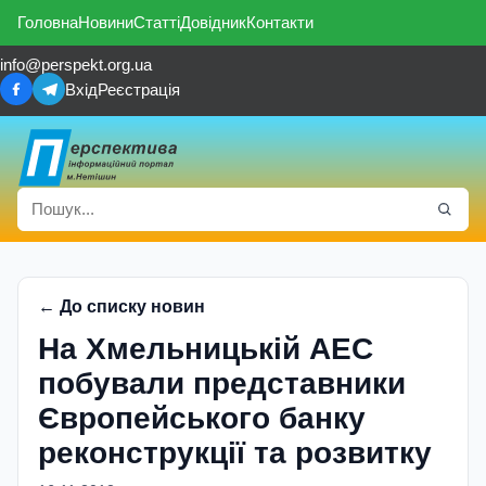
Головна
Новини
Статті
Довідник
Контакти
info@perspekt.org.ua
Вхід
Реєстрація
← До списку новин
На Хмельницькій АЕС
побували представники
Європейського банку
реконструкції та розвитку