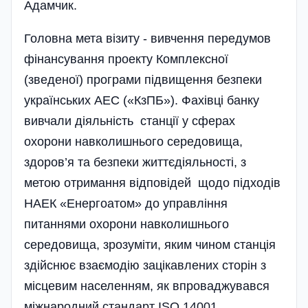
Адамчик.
Головна мета візиту - вивчення передумов
фінансування проекту Комплексної
(зведеної) програми підвищення безпеки
українських АЕС («КзПБ»). Фахівці банку
вивчали діяльність станції у сферах
охорони навколишнього середовища,
здоров’я та безпеки життєдіяльності, з
метою отримання відповідей щодо підходів
НАЕК «Енергоатом» до управління
питаннями охорони навколишнього
середовища, зрозуміти, яким чином станція
здійснює взаємодію зацікавлених сторін з
місцевим населенням, як впроваджувався
міжнародний стандарт ISO 14001.