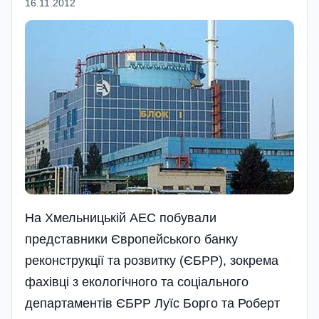
16.11.2012
На Хмельницькій АЕС побували
представники Європейського банку
реконструкції та розвитку (ЄБРР), зокрема
фахівці з екологічного та соці­ального
департаментів ЄБРР Луїс Борго та Роберт