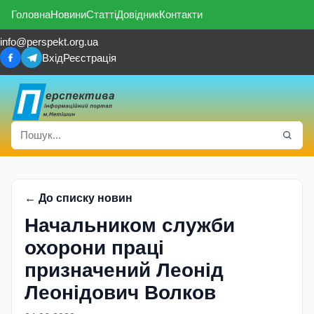
Головна
Новини
Статті
Довідник
Контакти
info@perspekt.org.ua
Вхід
Реєстрація
← До списку новин
Начальником служби
охорони праці
призначений Леонід
Леонідович Волков