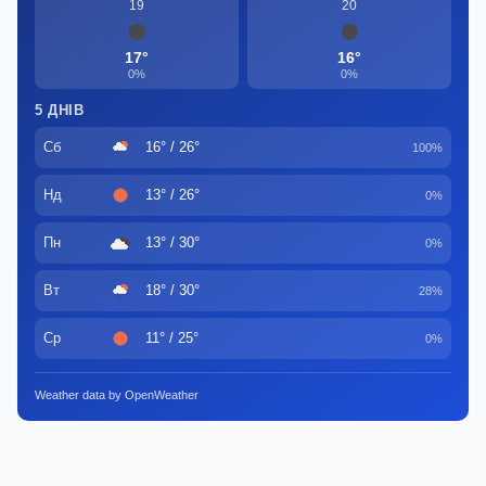
19
20
17°
16°
0%
0%
5 ДНІВ
Сб
16° / 26°
100%
Нд
13° / 26°
0%
Пн
13° / 30°
0%
Вт
18° / 30°
28%
Ср
11° / 25°
0%
Weather data by OpenWeather