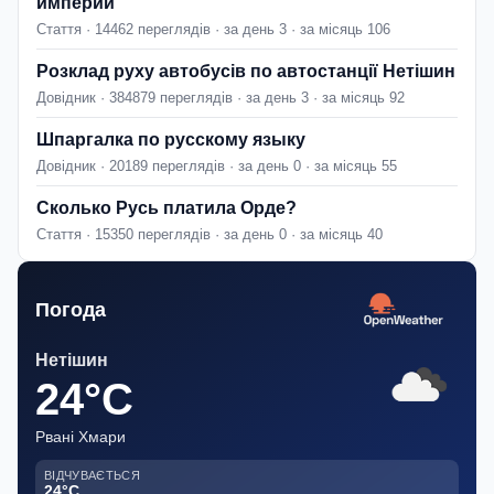
империи
Стаття · 14462 переглядів · за день 3 · за місяць 106
Розклад руху автобусів по автостанції Нетішин
Довідник · 384879 переглядів · за день 3 · за місяць 92
Шпаргалка по русскому языку
Довідник · 20189 переглядів · за день 0 · за місяць 55
Сколько Русь платила Орде?
Стаття · 15350 переглядів · за день 0 · за місяць 40
Погода
Нетішин
24°C
Рвані Хмари
ВІДЧУВАЄТЬСЯ
24°C