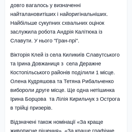
довго вагалось у визначенні
найталановитіших і найоригі­нальніших.
Найбільше сукупних схвальних оцінок
заслужила робота Андрія Калітюка із
Славути. У нього "Гран-прі".
Вікторія Клей із села Киликиїв Славутського
та Ірина Довжаниця з села Деражне
Костопільського районів поділили 1 місце.
Олена Кудряшова та Тетяна Рибальченко
вибороли друге місце. Ще одна нетішинка
Ірина Борцова та Лілія Кирильчук з Острога
в трійці призерів.
Відзначені також номінації «За краще
живописне рішення», «За краще графічне