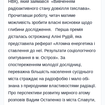
НВК), який займався «Вивченням
радіоактивного стану довкілля Ізяслава».
Прочитавши роботу, читач матиме
можливість зробити власні висновки щодо
глибини дослідження. Перша премія
дісталась острожанці Аліні Рудій, яка
представила реферат «Атомна енергетика і
ставлення до неї. Результати соці­ологічного
опитування в м. Острозі». За
спостереженням молодої до­слідниці,
переважна біль­шість населення сусіднього
міста страждає на радіофобію і мало обі­
знана з природними властивостями радіації.
Про перспективи розвитку мирного атому
розповів Вадим Остапенко із міста Славути,