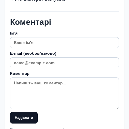
Коментарі
Імʼя
E-mail (необовʼязково)
Коментар
Надіслати