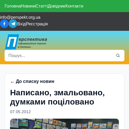
Головна
Новини
Статті
Довідник
Контакти
info@perspekt.org.ua
Вхід
Реєстрація
← До списку новин
Написано, змальовано,
думками поцiловано
07.05.2012