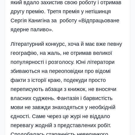
який вдало захистив свою роботу і отримав
другу премію. Третя премія у нетішинця
Сергія Канигіна за роботу «Відпрацьоване
ядерне паливо».
Літературний конкурс, хоча й має вже певну
географію, на жаль, не отримав великої
популярності і розголосу. Юні літератори
збиваються на переоповідки про відомі
факти з історії краю, подекуди просто
переписують абзаци з книжок, не вносячи
власних суджень. Фантазія і барвистість
мови не завжди знаходяться у необхідній
єдності. Саме через це журі не віддало
перевагу жодній з представлених робіт.
Сподобалась старанність невеличкого