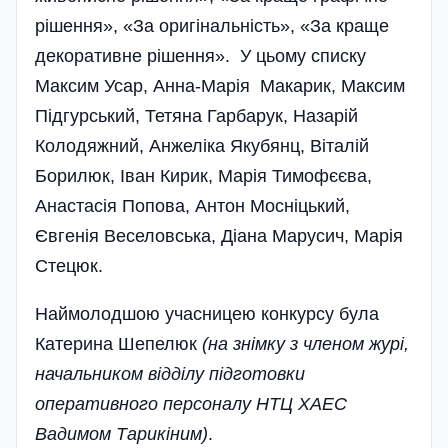
рішення», «За оригінальність», «За краще
декоративне рішення». У цьо­му списку
Максим Усар, Анна-Марія Макарик, Максим
Підгурський, Тетяна Гарбарук, Назарій
Колодяжний, Анже­лі­ка Якубянц, Віталій
Борилюк, Іван Кирик, Марія Тимофєєва,
Анастасія Попова, Антон Мосніцький,
Євгенія Веселовська, Діана Марусич, Марія
Стецюк.
Наймолодшою учасницею конкурсу була
Катерина Шепелюк
(на знімку з членом журі,
начальником відділу підготовки
оперативного персоналу НТЦ ХАЕС
Вадимом Тарикіним)
.