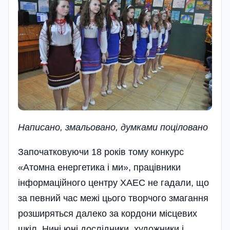
Написано, змальовано,
думками поцiловано
Започатковуючи 18 років тому конкурс
«Атомна енергетика і ми», працівники
інформаційного центру ХАЕС не гадали, що
за певний час межі цього творчого змагання
розширяться далеко за кордони місцевих
шкіл. Нині юні дослідники, художники і