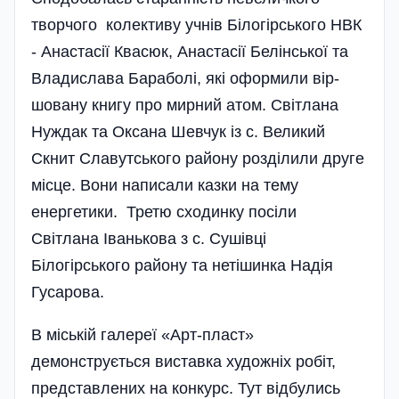
творчого колективу учнів Білогірського НВК
- Анастасії Квасюк, Анастасії Белінської та
Владислава Бараболі, які оформили вір­
шовану книгу про мирний атом. Світлана
Нуждак та Оксана Шевчук із с. Великий
Скнит Славутського району розділили друге
місце. Вони написали казки на тему
енергетики. Третю сходинку посіли
Світлана Іва­нькова з с. Су­ші­вці
Білогірського району та неті­шинка Надія
Гусарова.
В міській галереї «Арт-пласт»
демонструється виставка художніх робіт,
представлених на конкурс. Тут відбулись