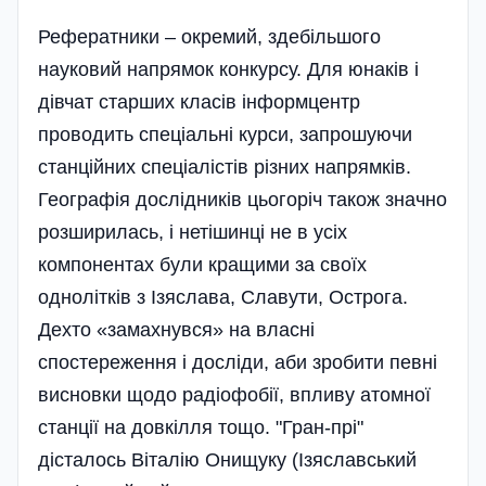
Рефератники – окремий, здебі­льшого
науковий напрямок конкурсу. Для юнаків і
дівчат старших класів інформцентр
проводить спеціальні курси, запрошуючи
станційних спеціалістів різних напрямків.
Географія дослідників цьогоріч також значно
розширилась, і нетішинці не в усіх
компонентах були кращими за своїх
однолітків з Ізяслава, Славути, Острога.
Дехто «замахнувся» на власні
спостереження і дослі­ди, аби зробити певні
висновки щодо радіофобії, впливу атомної
станції на довкілля тощо. "Гран-прі"
дісталось Віталію Онищуку (Ізяславський