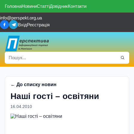
Головна
Новини
Статті
Довідник
Контакти
info@perspekt.org.ua
Вхід
Реєстрація
← До списку новин
Наші гостi – освiтяни
16.04.2010