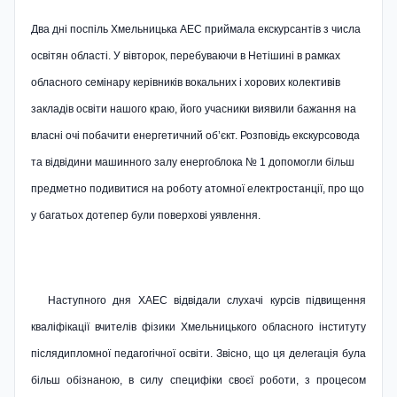
Два дні поспіль Хмельницька АЕС приймала екскурсантів з числа
освітян області. У вівторок, перебуваючи в Нетішині в рамках
обласного семінару керівників вокальних і хорових колективів
закладів освіти нашого краю, його учасники виявили бажання на
власні очі побачити енергетичний об’єкт. Розповідь екскурсовода
та відвідини машинного залу енергоблока № 1 допомогли більш
предметно подивитися на роботу атомної електростанції, про що
у багатьох дотепер були поверхові уявлення.
Наступного дня ХАЕС відвідали слухачі курсів підвищення
кваліфікації вчителів фізики Хмельницького обласного інституту
післядипломної педагогічної освіти. Звісно, що ця делегація була
більш обізнаною, в силу специфіки своєї роботи, з процесом