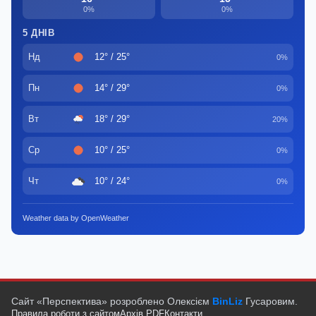
0%
0%
5 ДНІВ
Нд
12° / 25°
0%
Пн
14° / 29°
0%
Вт
18° / 29°
20%
Ср
10° / 25°
0%
Чт
10° / 24°
0%
Weather data by OpenWeather
Сайт «Перспектива» розроблено Олексієм
BinLiz
Гусаровим.
Правила роботи з сайтом
Архів PDF
Контакти