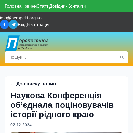
Головна
Новини
Статті
Довідник
Контакти
info@perspekt.org.ua
Вхід
Реєстрація
← До списку новин
Наукова Конференція
об’єднала поціновувачів
історії рідного краю
02.12.2024