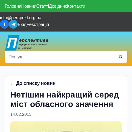
Головна
Новини
Статті
Довідник
Контакти
info@perspekt.org.ua
Вхід
Реєстрація
← До списку новин
Нетішин найкращий серед
міст обласного значення
14.02.2013