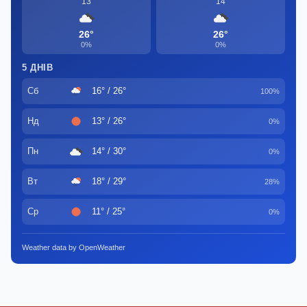
13
14
26°
26°
0%
0%
5 ДНІВ
Сб
16° / 26°
100%
Нд
13° / 26°
0%
Пн
14° / 30°
0%
Вт
18° / 29°
28%
Ср
11° / 25°
0%
Weather data by OpenWeather