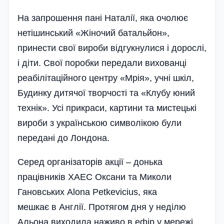
На запрошення пані Наталії, яка очолює
нетішин­ський «Жіночий батальйон»,
принести свої вироби відгукнулися і дорослі,
і діти. Свої поробки передали вихованці
реабілітаційного центру «Мрія», учні шкіл,
Будинку дитячої творчості та «Клубу юний
технік». Усі прикраси, картини та мистецькі
вироби з українською символікою були
передані до Лондона.
Серед організаторів акції – донька
працівників ХАЕС Оксани та Миколи
Гановських Alona Petkevicius, яка
мешкає в Англії. Протягом дня у неділю
Альона виходила наживо в ефір у мережі