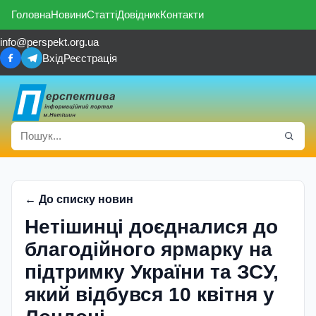
Головна
Новини
Статті
Довідник
Контакти
info@perspekt.org.ua
Вхід
Реєстрація
← До списку новин
Нетішинці доєдналися до
благодійного ярмарку на
підтримку України та ЗСУ,
який відбувся 10 квітня у