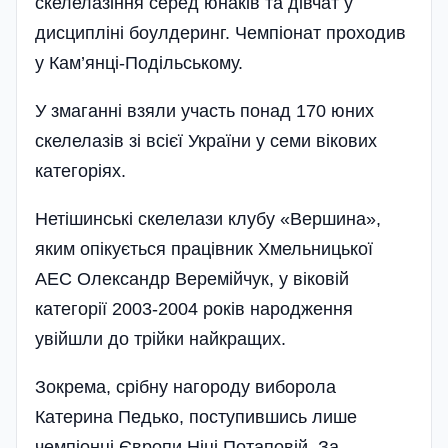
скелелазіння серед юнаків та дівчат у
дисципліні боулдеринг. Чемпіонат проходив
у Кам’янці-Подільському.
У змаганні взяли участь понад 170 юних
скелелазів зі всієї України у семи вікових
категоріях.
Нетішинські скелелази клубу «Вершина»,
яким опікується працівник Хмельницької
АЕС Олександр Веремійчук, у віковій
категорії 2003-2004 років народження
увійшли до трійки найкращих.
Зокрема, срібну нагороду виборола
Катерина Педько, поступившись лише
чемпіонці Європи Ніці Потаповій. За