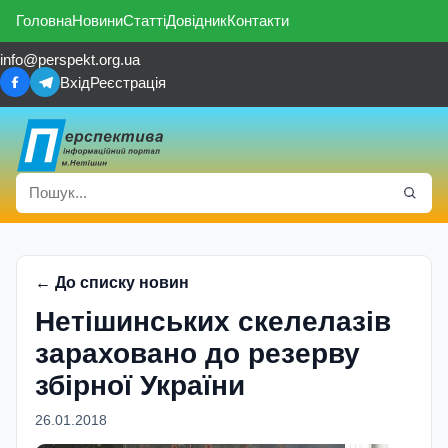
Головна
Новини
Статті
Довідник
Контакти
info@perspekt.org.ua
Вхід
Реєстрація
← До списку новин
Нетішинських скелелазів
зараховано до резерву
збірної України
26.01.2018