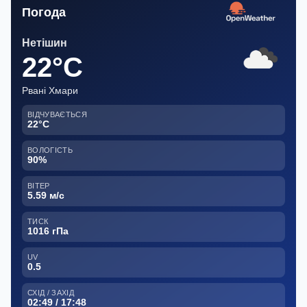
Погода
Нетішин
22°C
Рвані Хмари
ВІДЧУВАЄТЬСЯ
22°C
ВОЛОГІСТЬ
90%
ВІТЕР
5.59 м/с
ТИСК
1016 гПа
UV
0.5
СХІД / ЗАХІД
02:49 / 17:48