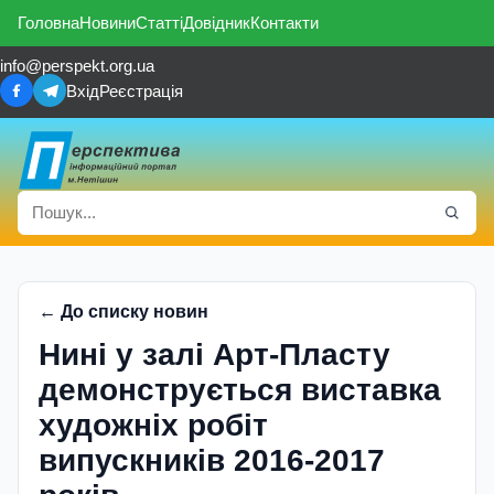
Головна
Новини
Статті
Довідник
Контакти
info@perspekt.org.ua
Вхід
Реєстрація
← До списку новин
Нині у залі Арт-Пласту
демонструється виставка
художніх робіт
випускників 2016-2017