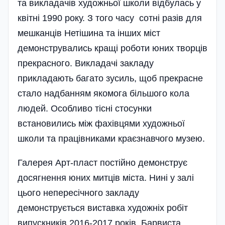
та викладачів художньої школи відбулась у
квітні 1990 року. З того часу сотні разів для
мешканців Неті­шина та інших міст
демонструвались кращі роботи юних творців
пре­красного. Викладачі закладу
прикладають багато зусиль, щоб пре­красне
стало надбанням якомога біль­шого кола
людей. Осо­бливо тісні стосунки
встановились між фахівцями художньої
школи та працівниками краєзнавчого музею.
Галерея Арт-пласт постійно демонструє
досягнення юних мит­ців міста. Нині у залі
цього непересічного закладу
демонструється виставка художніх робіт
випускників 2016-2017 років. Барвиста,