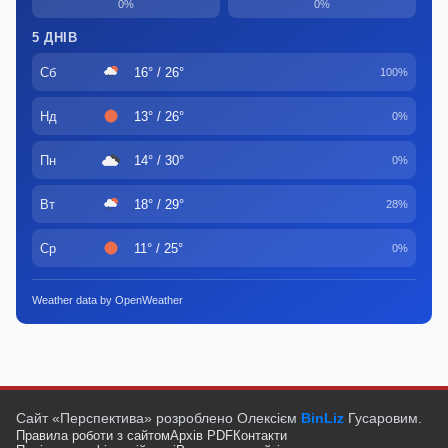
0%
0%
5 ДНІВ
Сб
16° / 26°
100%
Нд
13° / 26°
0%
Пн
14° / 30°
0%
Вт
18° / 29°
28%
Ср
11° / 25°
0%
Weather data by OpenWeather
Сайт «Перспектива» розроблено Олексієм
BinLiz
Гусаровим.
Правила роботи з сайтом
Архів PDF
Контакти