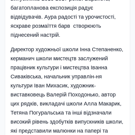
багатопланова експозиція радує
відвідувачів. Аура радості та урочистості,
яскраве розмаїття барв створюють
піднесений настрій.
Директор художньої школи Інна Степаненко,
керманич школи мистецтв заслужений
працівник культури і мистецтва Іванна
Сиваківська, начальник управлін­-ня
культури Іван Ми­хасик, художник-
виставковець Валерій Походонь­ко, автор
цих рядків, викладачі школи Алла Макарик,
Тетяна Погуральська та інші відзначали
високий рівень здобутків випускників школи,
які представили малюнки на папері та