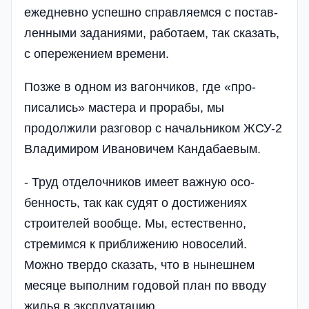
ежедневно успешно справляемся с постав­
ленными заданиями, работаем, так сказать,
с опережением време­ни.
Позже в одном из вагончиков, где «про­
писались» мастера и прорабы, мы
продолжи­ли разговор с началь­ником ЖСУ-2
Влади­миром Ивановичем Кандабаевым.
- Труд отделочни­ков имеет важную осо­
бенность, так как су­дят о достижениях
строителей вообще. Мы, естественно,
стремимся к приближению новосе­лий.
Можно твердо ска­зать, что в нынешнем
месяце выполним го­довой план по вводу
жилья в эксплуатацию.