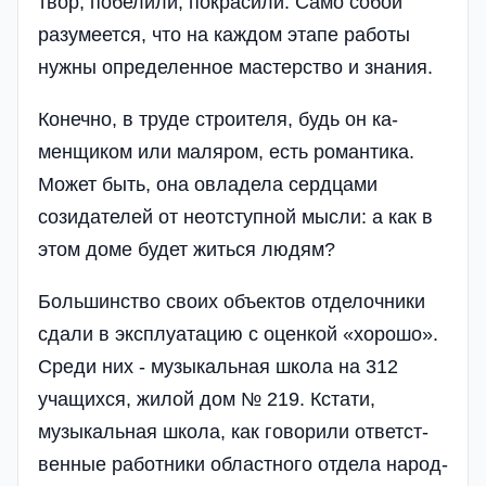
твор, побелили, покра­сили. Само собой
разу­меется, что на каждом этапе работы
нужны определенное мастер­ство и знания.
Конечно, в труде строителя, будь он ка­
менщиком или маля­ром, есть романтика.
Может быть, она овла­дела сердцами
созида­телей от неотступной мысли: а как в
этом доме будет житься лю­дям?
Большинство своих объектов отделочники
сдали в эксплуатацию с оценкой «хорошо».
Среди них - музы­кальная школа на 312
учащихся, жилой дом № 219. Кстати,
музыкальная школа, как говорили ответст­
венные работники об­ластного отдела народ­