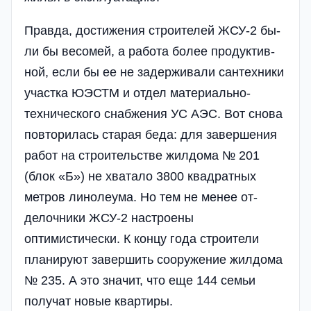
Правда, достижения строителей ЖСУ-2 бы­
ли бы весомей, а ра­бота более продуктив­
ной, если бы ее не за­держивали сантехники
участка ЮЭСТМ и от­дел материально-
техни­ческого снабжения УС АЭС. Вот снова
повто­рилась старая беда: для завершения
работ на строительстве жил­дома № 201
(блок «Б») не хватало 3800 квадратных
метров линолеума. Но тем не менее от­
делочники ЖСУ-2 наст­роены
оптимистически. К концу года строите­ли
планируют завер­шить сооружение жил­дома
№ 235. А это значит, что еще 144 семьи
получат новые квартиры.