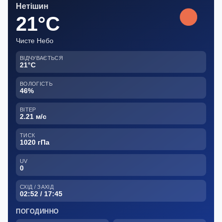
Нетішин
21°C
Чисте Небо
ВІДЧУВАЄТЬСЯ
21°C
ВОЛОГІСТЬ
46%
ВІТЕР
2.21 м/с
ТИСК
1020 гПа
UV
0
СХІД / ЗАХІД
02:52 / 17:45
ПОГОДИННО