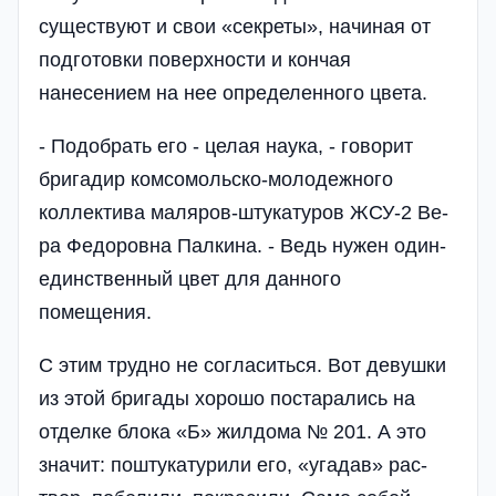
су­ществуют и свои «сек­реты», начиная от
под­готовки поверхности и кончая
нанесением на нее определенного цве­та­­­.
- Подобрать его - целая наука, - гово­рит
бригадир комсомольско-молодежного
коллектива маляров-штукатуров ЖСУ-2 Ве­
ра Федоровна Палкина. - Ведь нужен один-
единственный цвет для данного
помещения.
С этим трудно не согласиться. Вот де­вушки
из этой бригады хорошо постарались на
отделке блока «Б» жилдома № 201. А это
значит: поштукату­рили его, «угадав» рас­