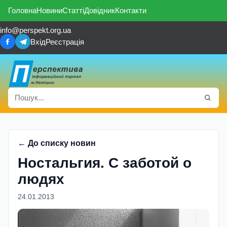
Головна
Новини
Статті
Довідник
Контакти
info@perspekt.org.ua
Вхід
Реєстрація
← До списку новин
Ностальгия. С заботой о
людях
24.01.2013