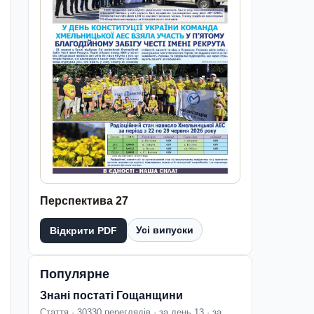
Перспектива 27
Усі випуски
Відкрити PDF
Популярне
Знані постаті Гощанщини
Стаття · 30330 переглядів · за день 13 · за