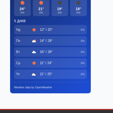
24°
21°
19°
18°
0%
0%
0%
0%
5 ДНІВ
Нд
12° / 25°
0%
Пн
14° / 29°
0%
Вт
16° / 28°
0%
Ср
11° / 24°
0%
Чт
11° / 25°
0%
Weather data by OpenWeather