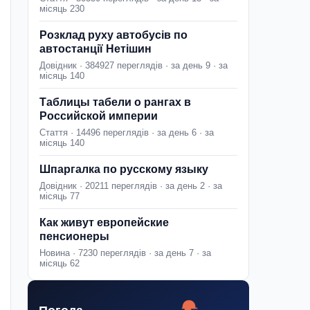
місяць 230
Розклад руху автобусів по
автостанції Нетішин
Довідник · 384927 переглядів · за день 9 · за
місяць 140
Таблицы табели о рангах в
Российской империи
Стаття · 14496 переглядів · за день 6 · за
місяць 140
Шпаргалка по русскому языку
Довідник · 20211 переглядів · за день 2 · за
місяць 77
Как живут европейские
пенсионеры
Новина · 7230 переглядів · за день 7 · за
місяць 62