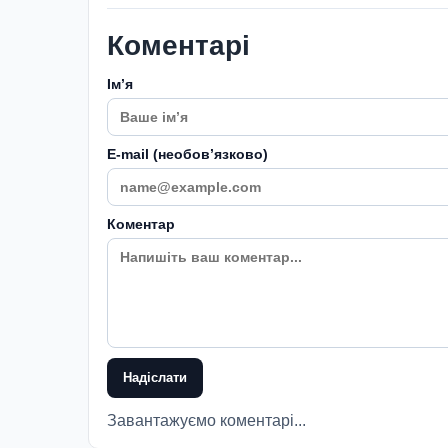
Коментарі
Імʼя
E-mail (необовʼязково)
Коментар
Надіслати
Завантажуємо коментарі...