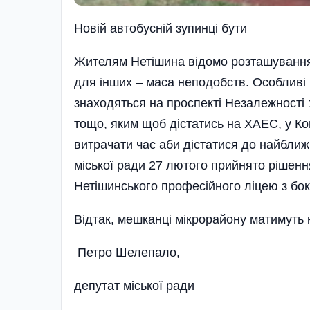
Новій автобусній зупинці бути
Жителям Нетішина відомо розташування а
для інших – маса неподобств. Особливі 
знаходяться на проспекті Незалежності 1
тощо, яким щоб дістатись на ХАЕС, у Ком
витрачати час аби дістатися до найближч
міської ради 27 лютого прийнято рішен
Нетішинського професійного ліцею з бо
Відтак, мешканці мікрорайону матимуть к
Петро Шелепало,
депутат міської ради