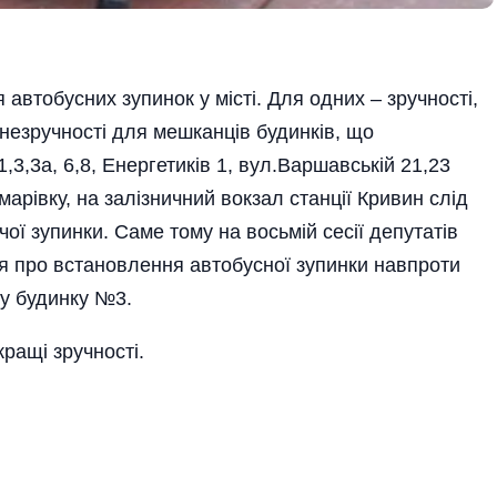
втобусних зупинок у місті. Для одних – зручності,
незручності для мешканців будинків, що
,3,3а, 6,8, Енергетиків 1, вул.Варшавській 21,23
арівку, на залізничний вокзал станції Кривин слід
ої зупинки. Саме тому на восьмій сесії депутатів
ня про встановлення автобусної зупинки навпроти
ку будинку №3.
ращі зручності.