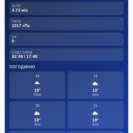
ВІТЕР
4.73 м/с
ТИСК
1017 гПа
UV
0
СХІД / ЗАХІД
02:49 / 17:48
ПОГОДИННО
18
19
19°
19°
100%
80%
20
21
19°
18°
80%
80%