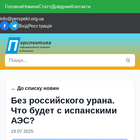
Головна
Новини
Статті
Довідник
Контакти
info@perspekt.org.ua
Вхід
Реєстрація
← До списку новин
Без российского урана.
Что будет с испанскими
АЭС?
19.07.2025