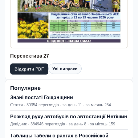
Перспектива 27
Усі випуски
Відкрити PDF
Популярне
Знані постаті Гощанщини
Стаття · 30354 переглядів · за день 11 · за місяць 254
Розклад руху автобусів по автостанції Нетішин
Довідник · 384946 переглядів · за день 8 · за місяць 159
Таблицы табели о рангах в Российской