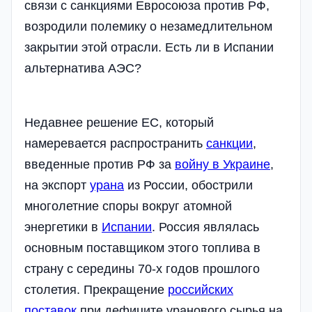
связи с санкциями Евросоюза против РФ,
возродили полемику о незамедлительном
закрытии этой отрасли. Есть ли в Испании
альтернатива АЭС?
Недавнее решение ЕС, который
намеревается распространить
санкции
,
введенные против РФ за
войну в Украине
,
на экспорт
урана
из России, обострили
многолетние споры вокруг атомной
энергетики в
Испании
. Россия являлась
основным поставщиком этого топлива в
страну с середины 70-х годов прошлого
столетия. Прекращение
российских
поставок
при дефиците уранового сырья на