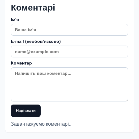
Коментарі
Імʼя
E-mail (необовʼязково)
Коментар
Надіслати
Завантажуємо коментарі...