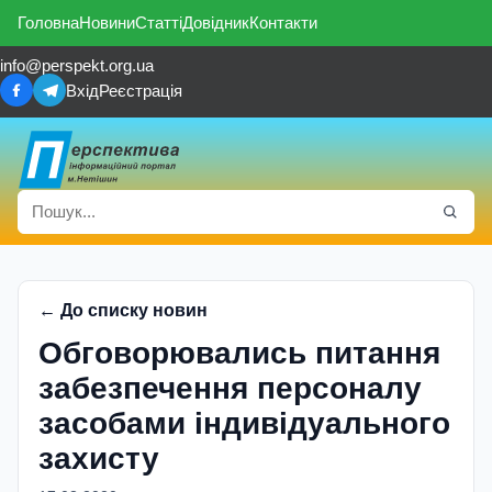
Головна
Новини
Статті
Довідник
Контакти
info@perspekt.org.ua
Вхід
Реєстрація
← До списку новин
Обговорювались питання
забезпечення персоналу
засобами індивідуального
захисту