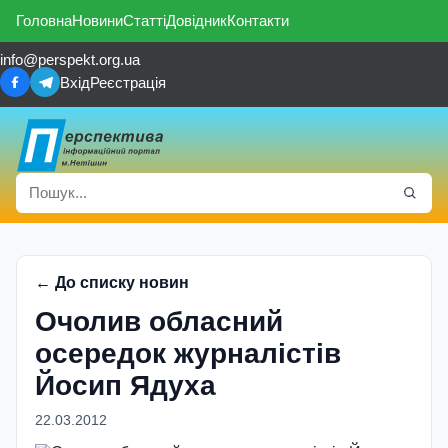
Головна
Новини
Статті
Довідник
Контакти
info@perspekt.org.ua
Вхід
Реєстрація
← До списку новин
Очолив обласний
осередок журналістів
Йосип Ядуха
22.03.2012