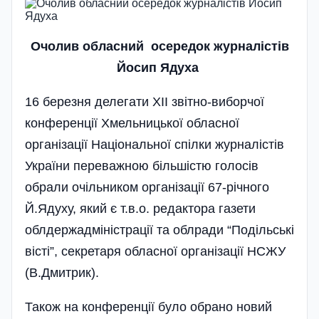
Очолив обласний осередок журналістів
Йосип Ядуха
16 березня делегати XII звітно-виборчої
конференції Хмельницької обласної
організації Національної спілки журналістів
України переважною більшістю голосів
обрали очільником організації 67-річного
Й.Ядуху, який є т.в.о. редактора газети
облдержадмі­ністрації та облради “Подільські
вісті”, секретаря обласної організації НСЖУ
(В.Дмитрик).
Також на конференції було обрано новий