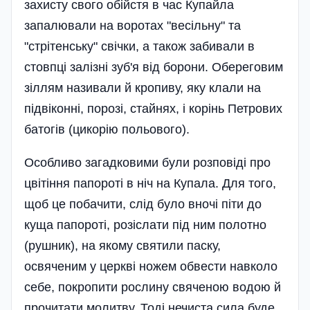
захисту свого обійстя в час Купайла
запалювали на воротах "весільну" та
"стрітенську" свічки, а також забивали в
стовпці залізні зуб'я від борони. Обереговим
зіллям називали й кропиву, яку клали на
підвіконні, порозі, стайнях, і корінь Петрових
батогів (цикорію польового).
Особливо загадковими були розповіді про
цвітіння папороті в ніч на Купала. Для того,
щоб це побачити, слід було вночі піти до
куща папороті, розіслати під ним полотно
(рушник), на якому святили паску,
освяченим у церкві ножем обвести навколо
себе, покропити рослину свяченою водою й
прочитати молитву. Тоді нечиста сила буде