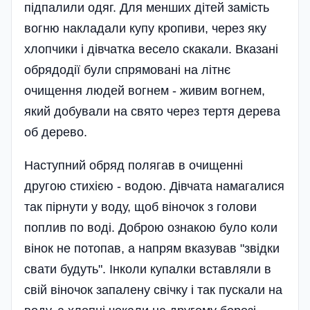
підпалили одяг. Для менших дітей замість
вогню накладали купу кропиви, через яку
хлопчики і дівчатка весело скакали. Вказані
обрядодії були спрямовані на літнє
очищення людей вогнем - живим вогнем,
який добували на свято через тертя дерева
об дерево.
Наступний обряд полягав в очищенні
другою стихією - водою. Дівчата намагалися
так пірнути у воду, щоб віночок з голови
поплив по воді. Доброю ознакою було коли
вінок не потопав, а напрям вказував "звідки
свати будуть". Інколи купалки вставляли в
свій віночок запалену свічку і так пускали на