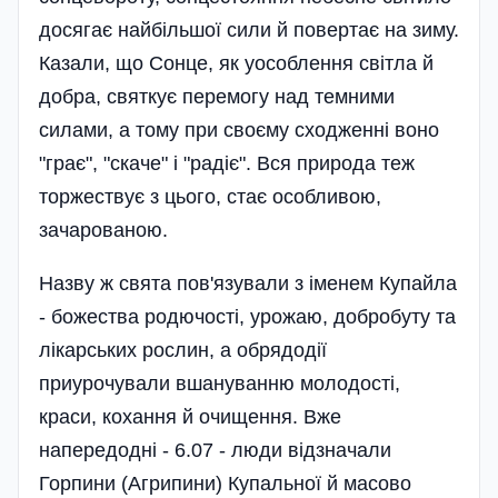
досягає найбільшої сили й повертає на зиму.
Казали, що Сонце, як уособлення світла й
добра, святкує перемогу над темними
силами, а тому при своєму сходженні воно
"грає", "скаче" і "радіє". Вся природа теж
торжествує з цього, стає особливою,
зачарованою.
Назву ж свята пов'язували з іменем Купайла
- божества родючості, урожаю, добробуту та
лікарських рослин, а обрядодії
приурочували вшануванню молодості,
краси, кохання й очищення. Вже
напередодні - 6.07 - люди відзначали
Горпини (Агрипини) Купальної й масово