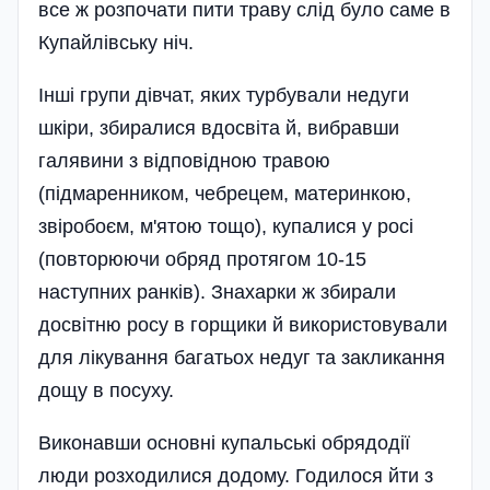
все ж розпочати пити траву слід було саме в
Купайлівську ніч.
Інші групи дівчат, яких турбували недуги
шкіри, збиралися вдосвіта й, вибравши
галявини з відповідною травою
(підмаренником, чебрецем, материнкою,
звіробоєм, м'ятою тощо), купалися у росі
(повторюючи обряд протягом 10-15
наступних ранків). Знахарки ж збирали
досвітню росу в горщики й використовували
для лікування багатьох недуг та закликання
дощу в посуху.
Виконавши основні купальські обрядодії
люди розходилися додому. Годилося йти з