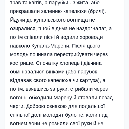
трав та квітів, а парубки - з жита, або
прикрашали зеленню капелюхи (брилі).
Йдучи до купальського вогнища не
озиралися, "щоб відьма не наздогнала", а
потім співали пісні й водили хороводи
навколо Купала-Марени. Після цього
молодь починала перестрибувати через
кострище. Спочатку хлопець і дівчина
обмінювалися вінками (або парубок
віддавав свого капелюха чи картуза), а
потім, взявшись за руки, стрибали через
вогонь, обходили Марену й ставали позад
черги. Доброю ознакою для подальшої
спільної долі молодят було те, коли над
вогнем вони не розняли свої руки й не