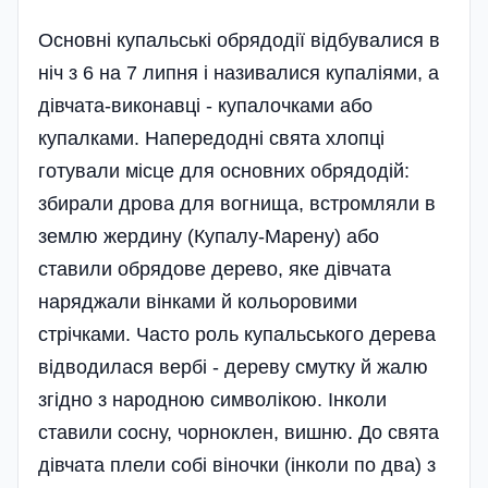
Основні купальські обрядодії відбувалися в
ніч з 6 на 7 липня і називалися купаліями, а
дівчата-виконавці - купалочками або
купалками. Напередодні свята хлопці
готували місце для основних обрядодій:
збирали дрова для вогнища, встромляли в
землю жердину (Купалу-Марену) або
ставили обрядове дерево, яке дівчата
наряджали вінками й кольоровими
стрічками. Часто роль купальського дерева
відводилася вербі - дереву смутку й жалю
згідно з народною символікою. Інколи
ставили сосну, чорноклен, вишню. До свята
дівчата плели собі віночки (інколи по два) з