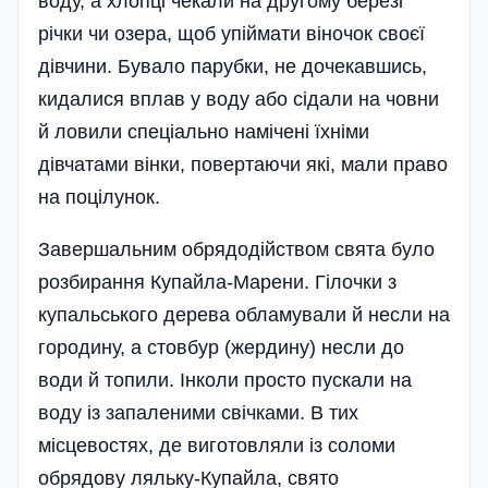
воду, а хлопці чекали на другому березі
річки чи озера, щоб упіймати віночок своєї
дівчини. Бувало парубки, не дочекавшись,
кидалися вплав у воду або сідали на човни
й ловили спеціально намічені їхніми
дівчатами вінки, повертаючи які, мали право
на поцілунок.
Завершальним обрядодійством свята було
розбирання Купайла-Марени. Гілочки з
купальського дерева обламували й несли на
городину, а стовбур (жердину) несли до
води й топили. Інколи просто пускали на
воду із запаленими свічками. В тих
місцевостях, де виготовляли із соломи
обрядову ляльку-Купайла, свято