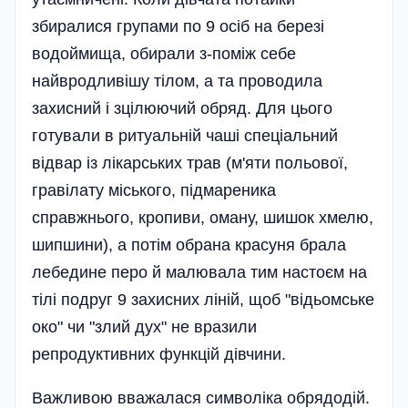
збиралися групами по 9 осіб на березі
водоймища, обирали з-поміж себе
найвродливішу тілом, а та проводила
захисний і зцілюючий обряд. Для цього
готували в ритуальній чаші спеціальний
відвар із лікарських трав (м'яти польової,
гравілату міського, підмареника
справжнього, кропиви, оману, шишок хмелю,
шипшини), а потім обрана красуня брала
лебедине перо й малювала тим настоєм на
тілі подруг 9 захисних ліній, щоб "відьомське
око" чи "злий дух" не вразили
репродуктивних функцій дівчини.
Важливою вважалася символіка обрядодій.