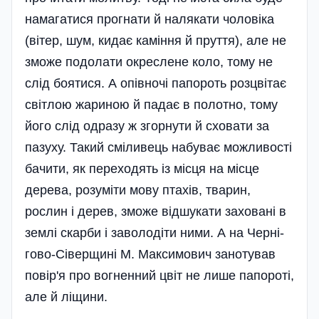
намагатися прогнати й налякати чоловіка
(вітер, шум, кидає каміння й пруття), але не
зможе подолати окреслене коло, тому не
слід боятися. А опівночі папороть розцвітає
світлою жариною й падає в полотно, тому
його слід одразу ж згорнути й сховати за
пазуху. Такий сміливець набуває можливості
бачити, як переходять із місця на місце
дерева, розуміти мову птахів, тварин,
рослин і дерев, зможе відшукати заховані в
землі скарби і заволодіти ними. А на Черні­
гово-Сіверщині М. Максимович занотував
повір'я про вогненний цвіт не лише папороті,
але й ліщини.