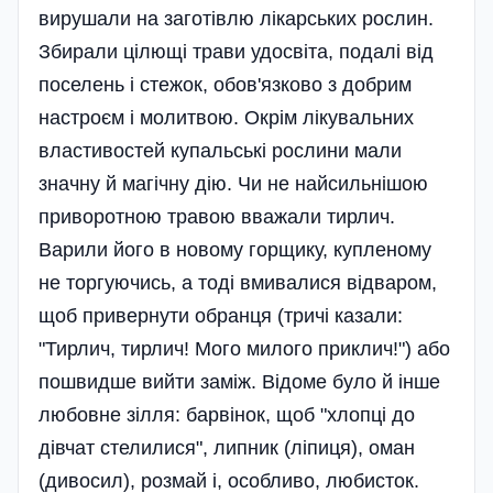
вирушали на заготівлю лікарських рослин.
Збирали цілющі трави удосвіта, подалі від
поселень і стежок, обов'язково з добрим
настроєм і молитвою. Окрім лікувальних
властивостей купальські рослини мали
значну й магічну дію. Чи не найсильнішою
приворотною травою вважали тирлич.
Варили його в новому горщику, купленому
не торгуючись, а тоді вмивалися відваром,
щоб привернути обранця (тричі казали:
"Тирлич, тирлич! Мого милого приклич!") або
пошвидше вийти заміж. Відоме було й інше
любовне зілля: барвінок, щоб "хлопці до
дівчат стелилися", липник (ліпиця), оман
(дивосил), розмай і, особливо, любисток.