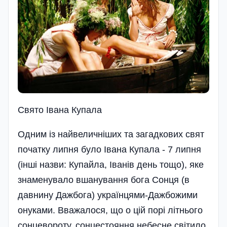
Свято Івана Купала
Одним із найвеличніших та загадкових свят
початку липня було Івана Купала - 7 липня
(інші назви: Купайла, Іванів день тощо), яке
знаменувало вшанування бога Сонця (в
давнину Дажбога) українцями-Дажбожими
онуками. Вважалося, що о цій порі літнього
сонцевороту, сонцестояння небесне світило