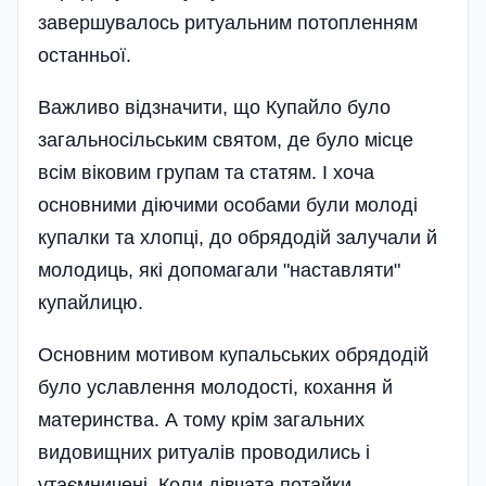
завершувалось ритуальним потопленням
останньої.
Важливо відзначити, що Купайло було
загальносільським святом, де було місце
всім віковим групам та статям. І хоча
основними діючими особами були молоді
купалки та хлопці, до обрядодій залучали й
молодиць, які допомагали "наставляти"
купайлицю.
Основним мотивом купальських обрядодій
було уславлення молодості, кохання й
материнства. А тому крім загальних
видовищних ритуалів проводились і
утаємничені. Коли дівчата потайки