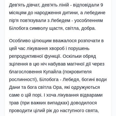
Дев'ять дівчат, дев'ять ліній - відповідали 9
місяцям до народження дитини, а лебедине
пір'я пов'язували з Лебедем - уособленням
Білобога символу щастя, світла, добра.
Особливо цілющим вважалося розпочати в
цей час лікування хвороб і порушень
репродуктивної функції. Оскільки обряд
зцілення в цю ніч набував магічної дії через
благословення Купайла (покровителя
рослинності), Білобога - Лебедя, богині води
Дани та бога світла Ора, які одружуються
саме о цій порі. І хоча лікування відварами
трав (при важких випадках) доводилося
проводити цілий рік до наступного свята,