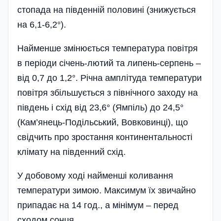
стопада на південній половині (знижується
на 6,1-6,2°).
Найменше змінюється температура повітря
в періоди січень-лютий та липень-серпень –
від 0,7 до 1,2°. Річна амплітуда температури
по­вітря збіль­шується з північного заходу на
південь і схід від 23,6° (Ям­піль) до 24,5°
(Кам’янець-Поді­льський, Вовковинці), що
свідчить про зростання континентальності
клімату на південний схід.
У добовому ході найменші коливання
температури зимою. Максимум їх звичайно
припадає на 14 год., а мінімум – перед
сходом сонця.