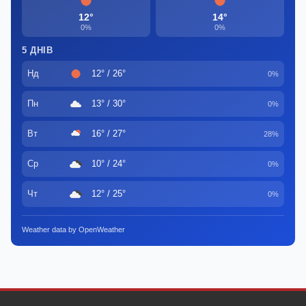
12°
14°
0%
0%
5 ДНІВ
Нд
12° / 26°
0%
Пн
13° / 30°
0%
Вт
16° / 27°
28%
Ср
10° / 24°
0%
Чт
12° / 25°
0%
Weather data by OpenWeather