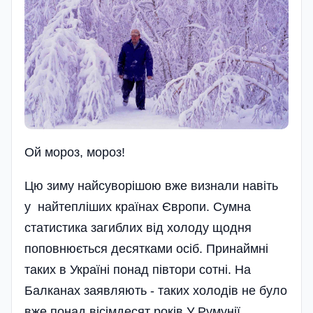
Ой мороз, мороз!
Цю зиму найсуворішою вже визнали навіть
у найтепліших країнах Європи. Сумна
статистика загиблих від холоду щодня
поповнюється десятками осіб. Принаймні
таких в Україні понад півтори сотні. На
Балканах заявляють - таких холодів не було
вже понад вісімдесят років.У Румунії