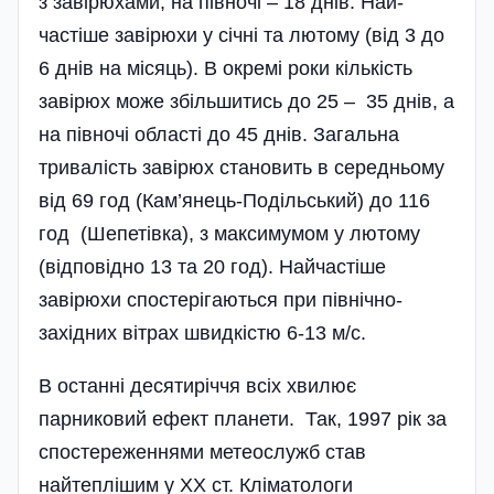
з завірюхами, на півночі – 18 днів. Най­
частіше завірюхи у січні та лютому (від 3 до
6 днів на місяць). В окремі роки кількість
завірюх може збільшитись до 25 – 35 днів, а
на півночі області до 45 днів. Загальна
тривалість завірюх становить в середньому
від 69 год (Кам’янець-Поділь­сь­кий) до 116
год (Шепетівка), з максимумом у лютому
(відповідно 13 та 20 год). Найчастіше
завірю­хи спостерігаються при північно-
західних вітрах швидкістю 6-13 м/с.
В останні десятиріччя всіх хвилює
парниковий ефект планети. Так, 1997 рік за
спостереженнями метеослужб став
найтеплішим у XX ст. Кліматологи