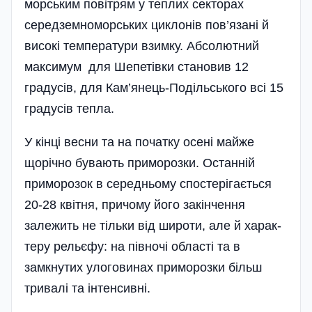
морським повітрям у теплих секторах
середземноморських циклонів пов’язані й
високі температури взимку. Абсолютний
максимум для Шепетівки становив 12
градусів, для Кам’янець-Подільського всі 15
градусів тепла.
У кінці весни та на початку осені майже
щорічно бувають примо­розки. Останній
приморозок в середньому спостерігається
20-28 квітня, причому його закінчення
залежить не тільки від широти, але й харак­
теру рельєфу: на півночі області та в
замкнутих улоговинах приморозки більш
тривалі та інтенсивні.