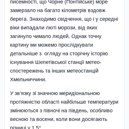
писемності, що Чорне (Понтійське) море
замерзало на багато кілометрів вздовж
берега. Знаходимо свідчення, що і у середні
віки випадали люті морози, від яких
загинуло чимало людей. Однак точну
картину ми можемо про­слід­кувати
детальніше з огляду на сторічну історію
існування Шепетівської станції метео­
спостережень та інших метеостанцій
Хмельниччини.
У зв’язку зі значною меридіональною
протяжністю області найбіль­ше температури
змінюються з півночі на південь, особливо
весною та восени, коли вони досягають
різниці у 1,5°.