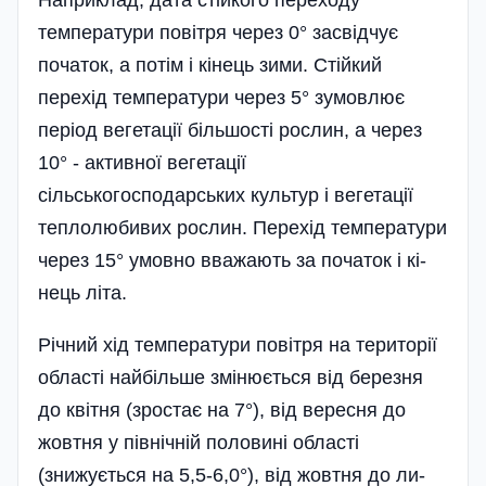
Наприклад, дата стійкого переходу
температури повітря через 0° засвідчує
початок, а потім і кінець зими. Стійкий
перехід температури через 5° зумовлює
період вегетації більшості рослин, а через
10° - активної вегетації
сільськогосподарських культур і вегетації
теплолюбивих ро­слин. Перехід температури
через 15° умовно вважають за початок і кі­
нець літа.
Річний хід температури повітря на території
області найбільше змі­нюється від березня
до квітня (зростає на 7°), від вересня до
жовтня у північній половині області
(знижується на 5,5-6,0°), від жовтня до ли­