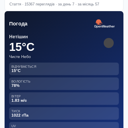
Стаття · 15367 переглядів · за день 7 · за місяць 57
Погода
Нетішин
15°C
Чисте Небо
ВІДЧУВАЄТЬСЯ
15°C
ВОЛОГІСТЬ
78%
ВІТЕР
1.83 м/с
ТИСК
1022 гПа
UV