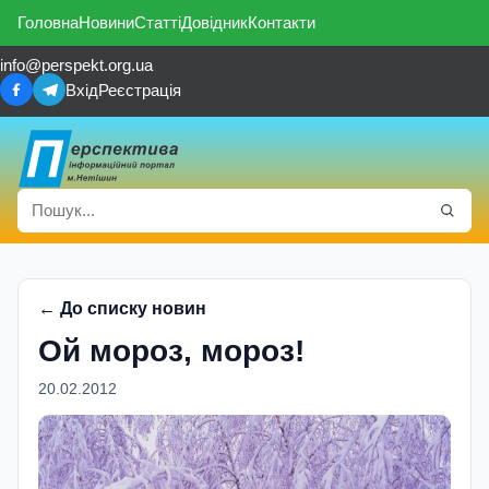
Головна
Новини
Статті
Довідник
Контакти
info@perspekt.org.ua
Вхід
Реєстрація
← До списку новин
Ой мороз, мороз!
20.02.2012