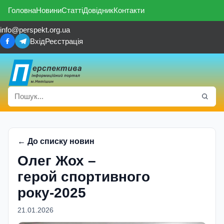
Головна
Новини
Статті
Довідник
Контакти
info@perspekt.org.ua
Вхід
Реєстрація
← До списку новин
Олег Жох –
герой спортивного
року-2025
21.01.2026