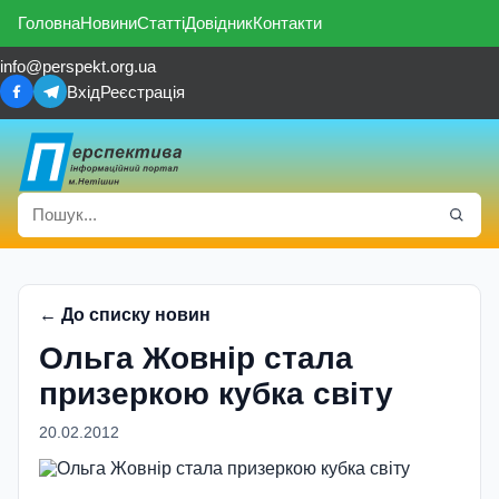
Головна
Новини
Статті
Довідник
Контакти
info@perspekt.org.ua
Вхід
Реєстрація
← До списку новин
Ольга Жовнiр стала
призеркою кубка свiту
20.02.2012