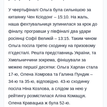
У чвертьфіналі Ольга була сильнішою за
китаянку Чен Ксіодонг – 15:10. На жаль,
наша фехтувальниця зупинилася за крок до
фіналу, програвши у півфіналі два удари
росі­янці Софії Великій – 13:15. Таким чином
Ольга посіла третю сходинку на призовому
п’єдесталі. Решта представниць України, та
Хмельниччини зокрема, фінішували за
межею першої десятки: Ольга Харлан стала
17-ю, Олена Хомрова та Галина Пундик –
34-ю та 35-ю, відповідно. 43-ю сходинку
посіла Ніна Козлова, а слідом за нею у
рейтингу розмістилася Аліна Комащук.
Олена Кравацька ж була 52-ю.