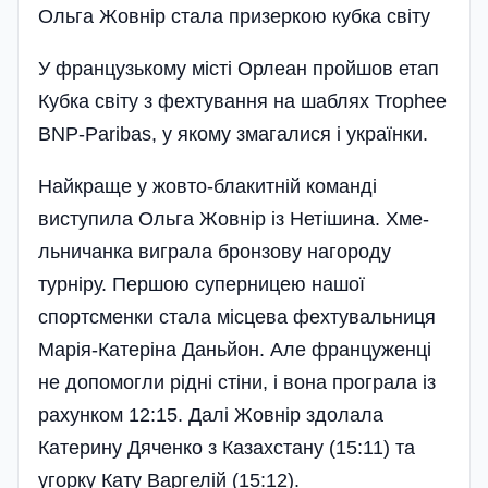
Ольга Жовнiр стала призеркою кубка свiту
У французькому місті Орлеан пройшов етап
Ку­бка світу з фехтування на шаблях Trophee
BNP-Pari­bas, у якому змагалися і українки.
Найкраще у жовто-блакитній команді
виступила Ольга Жо­внір із Нетішина. Хме­
льничанка виграла бронзову наго­роду
турніру. Першою суперницею нашої
спортсменки стала місцева фехтувальниця
Марія-Катеріна Даньйон. Але француженці
не допомогли рідні стіни, і вона програла із
рахунком 12:15. Далі Жовнір здолала
Катерину Дяченко з Казахстану (15:11) та
угорку Кату Варгелій (15:12).