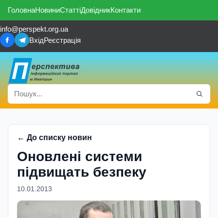
Головна
Новини
Статті
Довідник
Контакти
info@perspekt.org.ua
Вхід
Реєстрація
← До списку новин
Оновлені системи
підвищать безпеку
10.01.2013