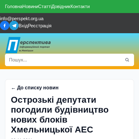
Головна
Новини
Статті
Довідник
Контакти
info@perspekt.org.ua
Вхід
Реєстрація
← До списку новин
Острозькі депутати
погодили будівництво
нових блоків
Хмельницької АЕС