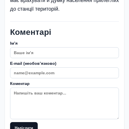
має врахувати й думку населення прилеглих
до станції територій.
Коментарі
Імʼя
E-mail (необовʼязково)
Коментар
Надіслати