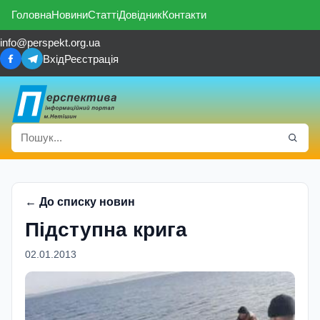
Головна
Новини
Статті
Довідник
Контакти
info@perspekt.org.ua
Вхід
Реєстрація
← До списку новин
Підступна крига
02.01.2013