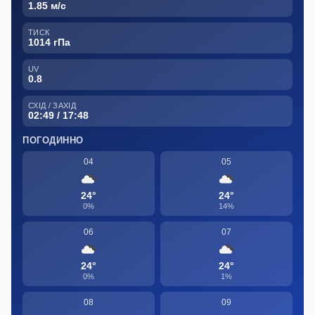
1.85 м/с
ТИСК
1014 гПа
UV
0.8
СХІД / ЗАХІД
02:49 / 17:48
ПОГОДИННО
04
05
24°
24°
0%
14%
06
07
24°
24°
0%
1%
08
09