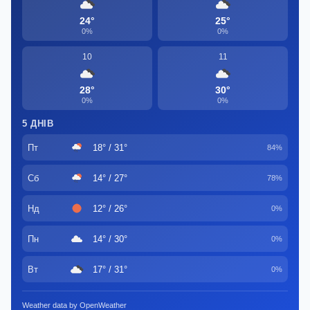
24°
25°
0%
0%
10
11
28°
30°
0%
0%
5 ДНІВ
Пт
18° / 31°
84%
Сб
14° / 27°
78%
Нд
12° / 26°
0%
Пн
14° / 30°
0%
Вт
17° / 31°
0%
Weather data by OpenWeather