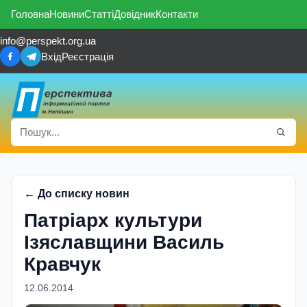
Головна
Новини
Статті
Довідник
Контакти
info@perspekt.org.ua
Вхід
Реєстрація
← До списку новин
Патрiарх культури
Ізяславщини Василь
Кравчук
12.06.2014