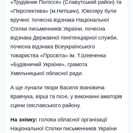
«Трудівник Полісся» (Славутський район­) та
«Перспектива» (м.Нетішин). Ювіляру були
вручені: почесна відзнака Національної
Спілки письменників України, почесна
відзнака Державної пенітенціарної служби,
почесна відзнака Всеукраїнського
товариства «Просвіта» ім. Т.Шевченка
«Будівничий України», грамота
Хмельницької обласної ради.
А ще лунали твори Василя Івановича
Кравчука, вірші та пісні, у виконанні аматорів
сцени Ізяславського району.
На знімку:
голова обласної організа­ції
Національної Спілки письменників України