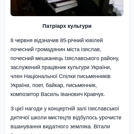
Патрiарх культури
8 червня відзначив 85-річний ювілей
почесний громадянин міста Ізяслав,
почесний мешканець Ізяславського району,
заслужений працівник культури України,
член Національної Спілки письменників
України, поет, байкар, письменник,
композитор Василь Іванович Кравчук.
З цієї нагоди у концертній залі Ізяславської
дитячої школи мистецтв відбулось урочисте
вшанування видатного земляка. Вітали