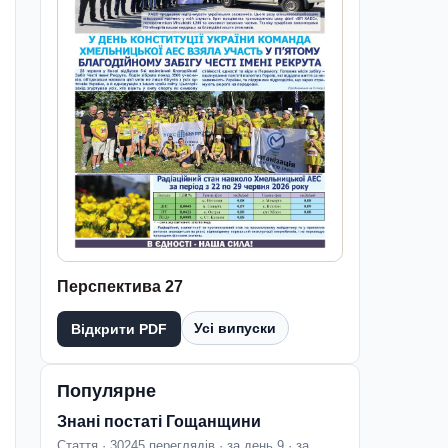
Перспектива 27
Усі випуски
Відкрити PDF
Популярне
Знані постаті Гощанщини
Стаття · 30245 переглядів · за день 9 · за