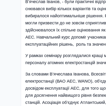
В’ячеслав Іванов, - були практичні відпр
снювався вибір кількох варіантів та оцін
ви­биралося найоптимальніше рішення. Р
могли призвести до не зовсім сприятлив
здійснювалося їх спільне оцінювання як
АЕС. Навчальний курс допоміг учасникам
експлуатаційних рішень, роль та значен
У рамках семінару розглядалися кращі 
персоналу атомних електростанцій значн
За словами В’ячеслава Іванова, Всесвітн
електростанції (ВАО АЕС, WANO), об’є­дн
досвідом експлуатації АЕС, для того що
для досягнення найвищого рівня безпеки 
станцій. Асоціація об’єднує Атлантський