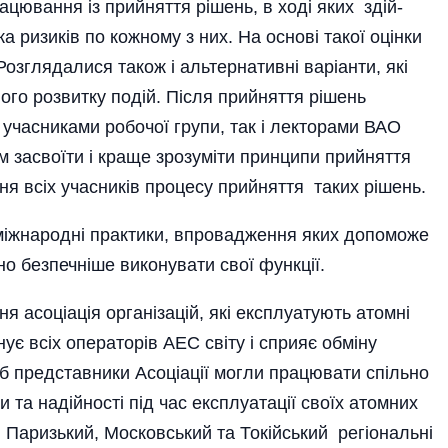
ацювання із прийняття рі­шень, в ході яких здій­
ка ризиків по кожному з них. На основі такої оцінки
озглядалися також і альтернативні варіанти, які
ого розвитку подій. Після прийняття рішень
 учасниками робочої групи, так і лекторами ВАО
 засвоїти і краще зрозуміти принципи прийняття
ня всіх учасників процесу прийняття таких рішень.
між­народні практики, впровадження яких допоможе
о безпечніше виконувати свої функції.
я асоціація організацій, які експлуатують атомні
ує всіх операторів АЕС світу і сприяє обміну
б представники Асоціації могли працювати спільно
та надійності під час експлуатації своїх атомних
, Паризький, Московський та Токійський регіональні