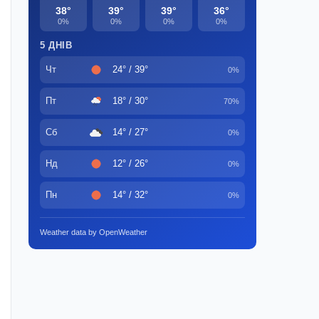
38°
39°
39°
36°
0%
0%
0%
0%
5 ДНІВ
Чт
24° / 39°
0%
Пт
18° / 30°
70%
Сб
14° / 27°
0%
Нд
12° / 26°
0%
Пн
14° / 32°
0%
Weather data by OpenWeather