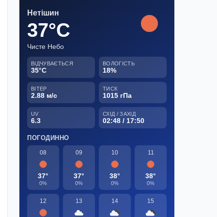
Нетішин
37°C
Чисте Небо
ВІДЧУВАЄТЬСЯ
ВОЛОГІСТЬ
35°C
18%
ВІТЕР
ТИСК
2.88 м/с
1015 гПа
UV
СХІД / ЗАХІД
6.3
02:48 / 17:50
ПОГОДИННО
08
09
10
11
37°
37°
38°
38°
0%
0%
0%
0%
12
13
14
15