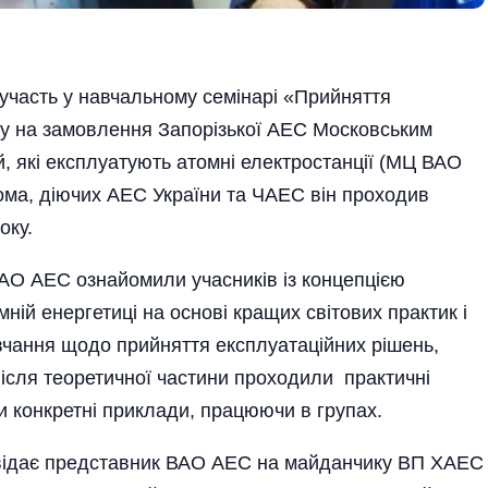
часть у навчальному семінарі «Прийняття
ому на замовлення Запорізької АЕС Московським
ій, які експлуатують атомні електростанції (МЦ ВАО
ома, діючих АЕС України та ЧАЕС він проходив
оку.
ВАО АЕС ознайомили учасників із концепцією
ній енергетиці на основі кращих світових практик і
вчання щодо прийняття експлуатаційних рішень,
Після теоретичної частини проходили практичні
ли конкретні приклади, працюючи в групах.
повідає представник ВАО АЕС на майданчику ВП ХАЕС