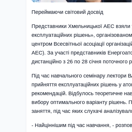
Переймаючи світовий досвід
Представники Хмельницької АЕС взяли у
експлуатаці­йних рішень», організован
центром Всесвітньої асоціації організац
АЕС). За участі представників Енергоат
дистанційно з 26 по 28 січня поточного р
Під час навчального семінару лектори 
прийняття експлуатаційних рішень у атом
рекомендацій. Відбулось теоретичне на
вибору оптимального варіанту рішень. 
заняття, під час яких слухачі аналізува
- Найціннішим під час навчання, - роз