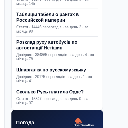
місяць 145
Таблицы табели о рангах в
Российской империи
Стаття · 14446 переглядів · за день 2 · за
місяць 90
Розклад руху автобусів по
автостанції Нетішин
Довідник · 384865 переглядів · за день 4 · за
місяць 78
Шпаргалка по русскому языку
Довідник · 20175 переглядів · за день 1 · за
місяць 41
Сколько Русь платила Орде?
Стаття · 15347 переглядів · за день 0 · за
місяць 37
Погода