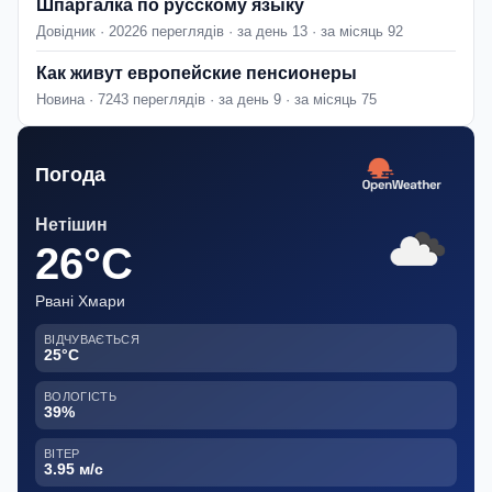
Шпаргалка по русскому языку
Довідник · 20226 переглядів · за день 13 · за місяць 92
Как живут европейские пенсионеры
Новина · 7243 переглядів · за день 9 · за місяць 75
Погода
Нетішин
26°C
Рвані Хмари
ВІДЧУВАЄТЬСЯ
25°C
ВОЛОГІСТЬ
39%
ВІТЕР
3.95 м/с