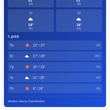
22°
21°
0%
0%
21
22
19°
18°
0%
0%
5 ДНІВ
Пн
13° / 27°
0%
Вт
17° / 28°
26%
Ср
10° / 23°
0%
Чт
11° / 25°
0%
Пт
9° / 24°
0%
Weather data by OpenWeather