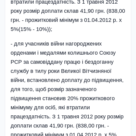
втратили працездатність. З 1 травня 2012
року розмір доплати склав 41,90 грн. (838,00
грн. - прожитковий мінімум з 01.04.2012 р. x
5%(15% - 10%));
- для учасників війни нагоро­джених
орденами і медалями колишнього Союзу
РСР за самовіддану працю і бездоганну
службу в тилу роки Великої Вітчизняної
війни, встановлено доплату до підвищення,
для того, щоб розмір зазначеного
підвищення становив 20% прожиткового
мінімуму для осіб, які втратили
працездатність. З 1 травня 2012 року розмір
доплати склав 41,90 грн. (838,00 грн. -
прожитковий­ мінімум з 01.04.2012 р. x 5%