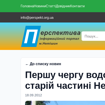
Головна
Новини
Статті
Довідник
Контакти
info@perspekt.org.ua
← До списку новин
Першу чергу водо
старій частині Н
18.09.2012