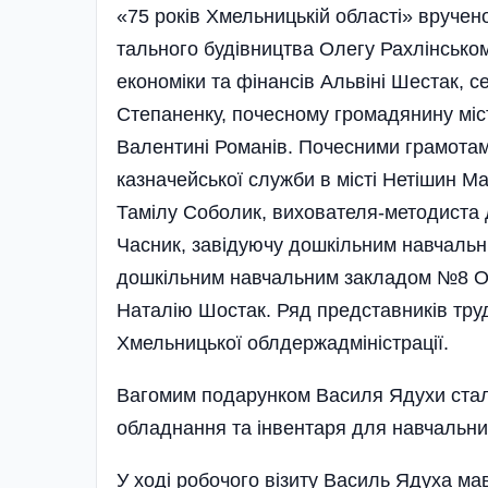
«75 років Хмельницькій області» вручен
тального будівництва Олегу Рахлінсько
економіки та фінансів Альвіні Шестак, с
Степаненку, почесному громадянину міс
Валентині Романів. Почесними грамотам
казначейської служби в місті Нетішин 
Тамілу Соболик, вихователя-методиста
Часник, завідуючу дошкільним навчаль
дошкільним навчальним закладом №8 Ол
Наталію Шостак. Ряд представників тру
Хмельницької облдерж­адміні­страції.
Вагомим подарунком Василя Ядухи стал
обладнання та інвентаря для навчальних
У ході робочого візиту Василь Ядуха ма