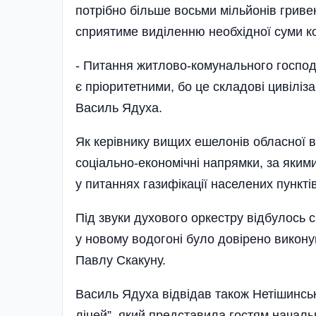
потрібно більше восьми міль­йонів грив
сприятиме виділенню необхідної суми к
- Питання житлово-комунального господ
є пріоритетними, бо це складові цивіліза
Василь Ядуха.
Як керівнику вищих ешелонів обласної 
соціально-економічні напрямки, за яким
у питаннях газифікації населених пунктів
Під звуки духового оркестру відбулось 
у новому водогоні було довірено викону
Павлу Скакуну.
Василь Ядуха відвідав також Нетішинськ
ліцей”, який представила гостям начальн