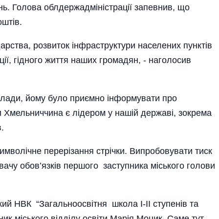
ень. Голова облдержадміністрації запевнив, що
оштів.
арства, розвиток інфраструктури населених пунктів
ції, гідного життя наших громадян, - наголосив
влади, йому було приємно інформувати про
и Хмельниччина є лідером у нашій державі, зокрема
.
символічне перерізання стрічки. Випробовувати тиск
вачу обов’язків першого заступника міського голови
ий НВК “Загальноосві­тня школа І-ІІ ступенів та
ик міського відділу освіти Марія Моцик. Саме тут