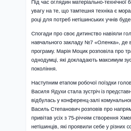
Під час оглядин матеріально-технічної 
увагу на те, що тамтешня техніка є мор
році для потреб нетішинських учнів буд
Спогади про своє дитинство навіяли гол
навчального закладу №7 «Оленка», де ви
програму. Марія Моцик розповіла про тр
однодумці, які докладають максимум зу
покоління.
Наступним етапом робочої поїздки голов
Василя Ядухи стала зустріч із представн
відбулась у конференц-залі комунальног
Василь Степанович розповів про напрям
привітав усіх з 75-річчям створення Хме
нетішинців, які проявили себе у різних 