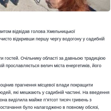
зитом відвідав голова Хмельницької
чисто від­кривши першу чергу водогону у садибній
ти гостей. Очільнику області за давньою традицією
кій прославляється велич міста енергетиків, його
 оцінив прагнення місцевої влади покращити
юдей, які мешкають у садибній частині. На введення
она виділила майже п’ятсот тисяч гривень з
постачання було налаго­джено в повному обсязі,