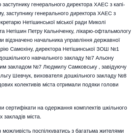
о заступнику генерального директора ХАЕС з капі­
му, заступнику генерального директора ХАЕС з
екретарю Нетішинської міської ради Миколі
та Нетішин Петру Кальніченку, лікарю-офтальмологу
и відзначено начальника управління державної
Марію Самохіну, директора Нетішинської ЗОШ №1
 дошкільного навчального закладу №7 Альону
ним закладом №7 Людмилу Самковську , завідуючу
ьгу Шевчук, вихователя дошкільного закладу №8
дових колективів міста отримали подяки голови
и сертифікати на одержання комплектів шкільного
 закладів міста.
в можливість поспілкуватись з багатьма жителями