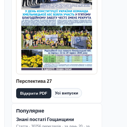
Перспектива 27
Усі випуски
Відкрити PDF
Популярне
Знані постаті Гощанщини
Стаття · 30256 переглядів · за день 20 · за