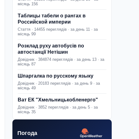
місяць 156
Таблицы табели о рангах в
Российской империи
Стаття · 14455 переглядів · за день 11 · за
місяць 99
Розклад руху автобусів по
автостанції Нетішин
Довідник · 384874 переглядів · за день 13 · за
місяць 87
Шпаргалка по русскому языку
Довідник · 20183 переглядів · за день 9 · за
місяць 49
Ват ЕК "Хмельницькобленерго"
Довідник · 3852 переглядів · за день 5 · за
місяць 35
Погода