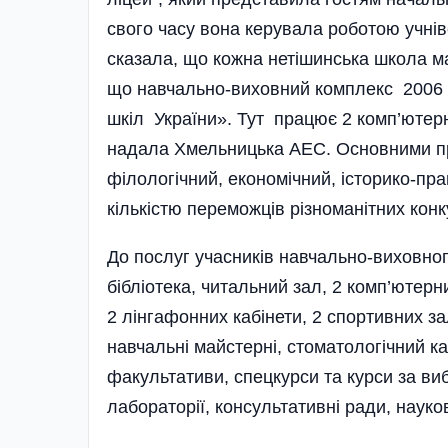
свого часу вона керувала роботою учнів
сказала, що кожна нетішинська школа має
що навчально-виховний комплекс 2006 
шкіл України». Тут працює 2 комп’юте
надала Хмельницька АЕС. Основними пр
філологічний, економічний, історико-пра
кількістю переможців різноманітних конку
До послуг учасників навчально-виховног
бібліотека, читальний зал, 2 комп’ютерн
2 лінгафонних кабі­нети, 2 спортивних за
навчальні майстерні, стоматологічний ка
факультативи, спецкурси та курси за виб
лабораторії, консультативні ради, науко