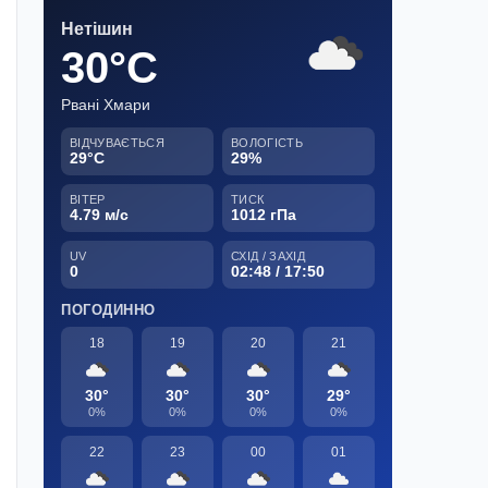
Нетішин
30°C
Рвані Хмари
ВІДЧУВАЄТЬСЯ
ВОЛОГІСТЬ
29°C
29%
ВІТЕР
ТИСК
4.79 м/с
1012 гПа
UV
СХІД / ЗАХІД
0
02:48 / 17:50
ПОГОДИННО
18
19
20
21
30°
30°
30°
29°
0%
0%
0%
0%
22
23
00
01