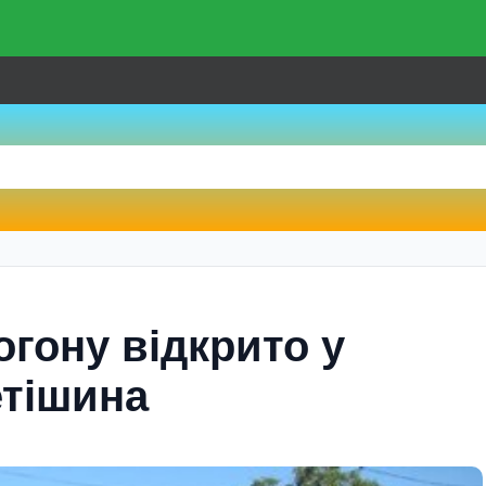
гону відкрито у
етішина