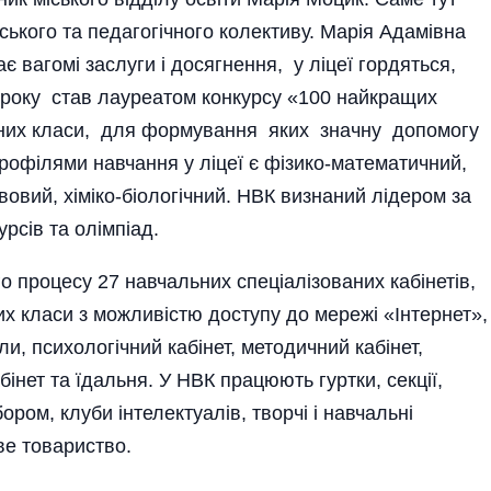
ського та педагогічного колективу. Марія Адамівна
 вагомі заслуги і досягнення, у ліцеї гордяться,
року став лауреатом конкурсу «100 найкращих
рних класи, для формування яких значну допомогу
офілями навчання у ліцеї є фізико-математичний,
вовий, хіміко-біологічний. НВК визнаний лідером за
рсів та олім­піад.
о процесу 27 навчальних спеціалізованих кабінетів,
их класи з можливістю доступу до мережі «Інтернет»,
ли, психологічний кабінет, методичний кабінет,
бінет та їдальня. У НВК працюють гуртки, секції,
ором, клуби інтелектуалів, творчі і навчальні
ве товариство.