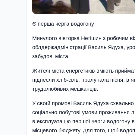
Є перша черга водогону
Минулого вівторка Нетішин з робочим ві
облдержадміністрації Василь Ядуха, уро
забудові міста.
Жителі міста енергетиків вміють прийма
піднесли хліб-сіль, пролунала пісня, в я
трудолюбивих мешканців.
У своїй промові Василь Ядуха схвально
соціально-побутові умови проживання л
в експлуатацію першої черги водогону в
місцевого бю­джету. Для того, щоб водо