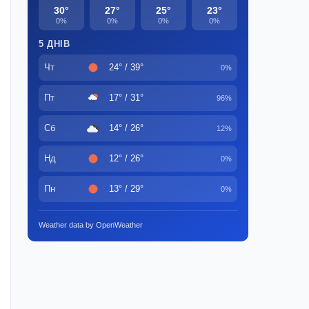
30°
27°
25°
23°
0%
0%
0%
0%
5 ДНІВ
Чт
24° / 39°
0%
Пт
17° / 31°
96%
Сб
14° / 26°
12%
Нд
12° / 26°
0%
Пн
13° / 29°
0%
Weather data by OpenWeather