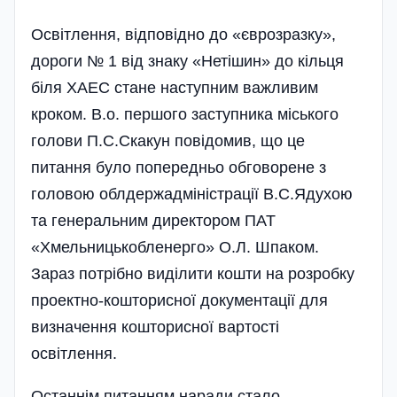
Освітлення, відповідно до «євро­зраз­ку»,
дороги № 1 від знаку «Нетішин» до кільця
біля ХАЕС стане наступним важливим
кроком. В.о. першого заступника міського
голови П.С.Скакун по­ві­домив­, що це
питання було попередньо обговорене з
головою облдержадміністрації В.С.Ядухою
та генеральним директор­ом ПАТ
«Хмельницькобленерго» О.Л. Шпаком.
Зараз потрібно виділити кошти на розробку
проектно-кошторисної документації для
визначення кошторисної вартості
освітлення.
Останнім питанням наради стало