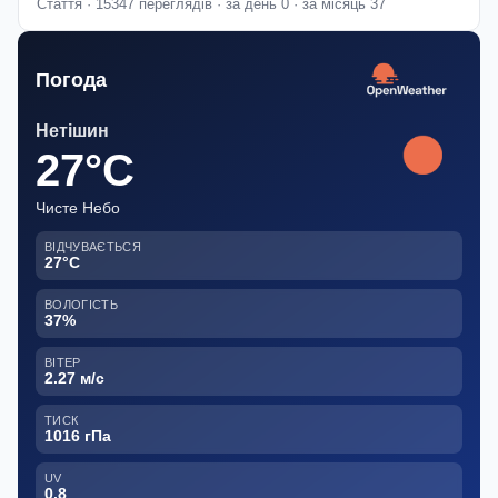
Стаття · 15347 переглядів · за день 0 · за місяць 37
Погода
Нетішин
27°C
Чисте Небо
ВІДЧУВАЄТЬСЯ
27°C
ВОЛОГІСТЬ
37%
ВІТЕР
2.27 м/с
ТИСК
1016 гПа
UV
0.8