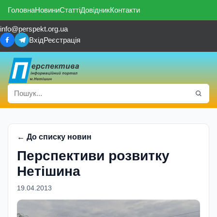
Головна
Новини
Статті
Довідник
Контакти
info@perspekt.org.ua
Вхід
Реєстрація
← До списку новин
Перспективи розвитку
Нетiшина
19.04.2013