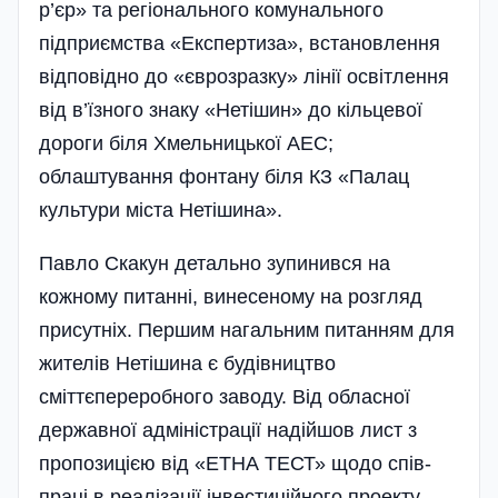
р’єр» та регіонального комунального
підприємства «Експертиза», встановлення
відповідно до «єврозразку» лінії освітлення
від в’їзного знаку «Нетішин» до кільцевої
дороги біля Хмельницької АЕС;
облаштування фонтану біля КЗ «Палац
культури міста Нетішина».
Павло Скакун детально зупинився на
кожному питанні, винесеному на розгляд
присутніх. Першим нагальним питанням для
жителів Нетішина є будівництво
сміттєпереробного заводу. Від обласної
державної адміністрації наді­й­шов лист з
пропозицією від «ЕТНА ТЕСТ» щодо спів­
праці в реалізації інвести­ційного проекту