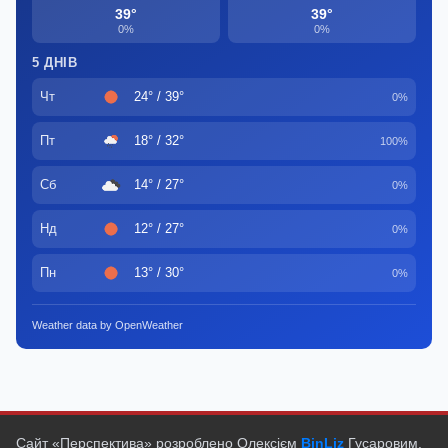
39°
39°
0%
0%
5 ДНІВ
Чт
24° / 39°
0%
Пт
18° / 32°
100%
Сб
14° / 27°
0%
Нд
12° / 27°
0%
Пн
13° / 30°
0%
Weather data by OpenWeather
Сайт «Перспектива» розроблено Олексієм
BinLiz
Гусаровим.