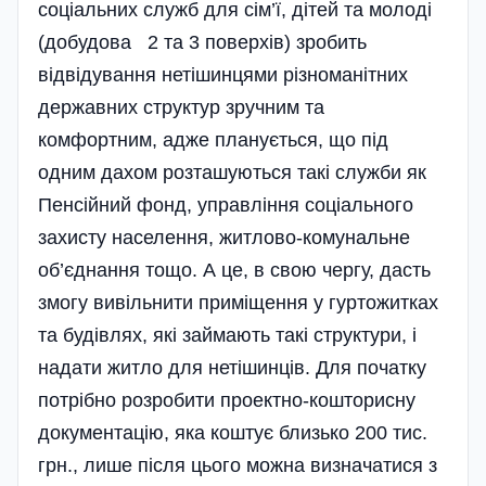
соці­альних служб для сім’ї, дітей та молоді
(добудова 2 та 3 поверхів) зробить
відвідування нетішинцями різноманітних
державних структур зручним та
комфортним, адже планується, що під
одним дахом розташуються такі служби як
Пенсійний фонд, управління соціального
захисту населення, житлово-комунальне
об’єд­нання тощо. А це, в свою чергу, дасть
змогу вивільнити приміщення у гуртожитках
та будівлях, які займають такі структури, і
надати житло для неті­шин­ців. Для початку
потрібно розробити проектно-кошторисну
документацію, яка коштує близько 200 тис.
грн., лише після цього можна визначатися з