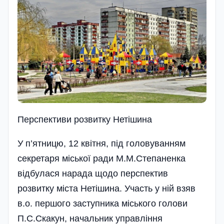
Перспективи розвитку Нетiшина
У п’ятницю, 12 квітня, під головуванням
секретаря міської ради М.М.Степаненка
відбулася нарада щодо перспектив
розвитку міста Нетішина. Участь у ній взяв
в.о. першого заступника місь­кого голови
П.С.Скакун, начальник управ­ління