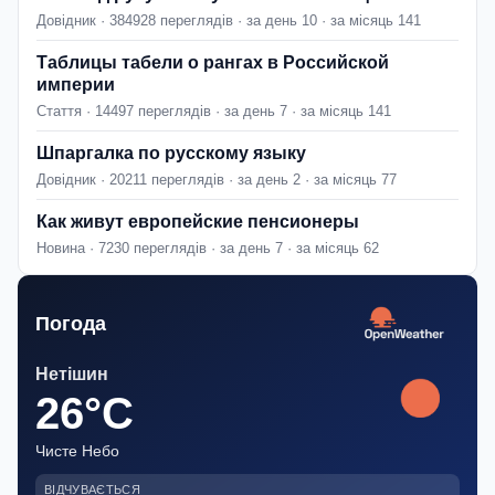
Довідник · 384928 переглядів · за день 10 · за місяць 141
Таблицы табели о рангах в Российской
империи
Стаття · 14497 переглядів · за день 7 · за місяць 141
Шпаргалка по русскому языку
Довідник · 20211 переглядів · за день 2 · за місяць 77
Как живут европейские пенсионеры
Новина · 7230 переглядів · за день 7 · за місяць 62
Погода
Нетішин
26°C
Чисте Небо
ВІДЧУВАЄТЬСЯ