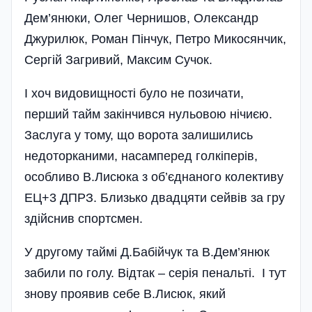
Дем’янюки, Олег Чернишов, Олександр
Джурилюк, Роман Пінчук, Петро Микосянчик,
Сергій Загривий, Максим Сучок.
І хоч видовищності було не позичати,
перший тайм закінчився нульовою нічиєю.
Заслуга у тому, що ворота залишились
недоторканими, насамперед голкіперів,
особливо В.Лисюка з об’єднаного колективу
ЕЦ+3 ДПРЗ. Близько двадцяти сейвів за гру
здійснив спортсмен.
У другому таймі Д.Бабійчук та В.Дем’янюк
забили по голу. Відтак – серія пенальті. І тут
знову проявив себе В.Лисюк, який