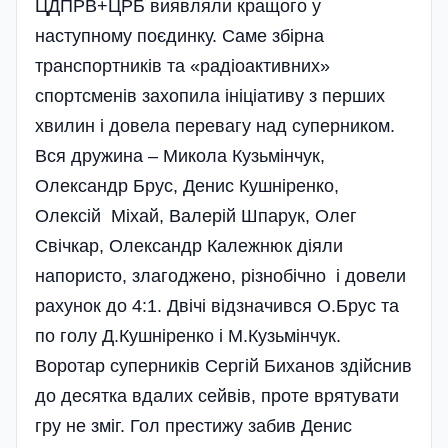
ЦДПРВ+ЦРБ виявляли кращого у
наступному поєдинку. Саме збірна
транспортників та «радіоактивних»
спортсменів захопила ініціативу з перших
хвилин і довела перевагу над суперником.
Вся дружина – Микола Кузьмінчук,
Олександр Брус, Денис Кушніренко,
Олексій Міхай, Валерій Шпарук, Олег
Свічкар, Олександр Калежнюк діяли
напористо, злагоджено, різно­бічно і довели
рахунок до 4:1. Двічі відзначився О.Брус та
по голу Д.Кушніренко і М.Кузьмінчук.
Воротар суперників Сергій Биханов здійснив
до десятка вдалих сейвів, проте врятувати
гру не зміг. Гол престижу забив Денис