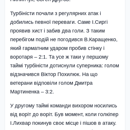
Турбіністи почали з регулярних атак і
добились певної переваги. Саме І.Сиргі
проявив хист і забив два голи. З таким
перебігом подій не погодився В.Каращенко,
який гарматним ударом пробив стінку і
воротаря – 2:1. Та усе ж таки у першому
таймі турбіністи дотиснули суперника: голом
відзначився Віктор Похилюк. На що
ветерани відповіли голом Дмитра
Мартиненка – 3:2.
У другому таймі команди вихором носились
від воріт до воріт. Був момент, коли голкіпер
І.Лихвар покинув своє місце і пішов в атаку.