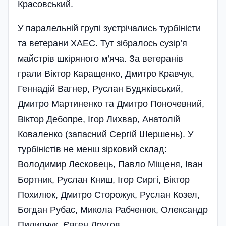
Красовський.
У паралельній групі зустрічались турбіністи
та ветерани ХАЕС. Тут зібралось сузір’я
майстрів шкіряного м’яча. За ветеранів
грали Віктор Каращенко, Дмитро Кравчук,
Геннадій Вагнер, Руслан Будяківський,
Дмитро Мартиненко та Дмитро Поночевний,
Віктор Дебопре, Ігор Лихвар, Анатолій
Коваленко (запасний Сергій Шершень). У
турбіністів не менш зірковий склад:
Володимир Лесковець, Павло Міщеня, Іван
Бортник, Руслан Книш, Ігор Сиргі, Віктор
Похилюк, Дмитро Сторожук, Руслан Козел,
Богдан Рубас, Микола Рабченюк, Олександр
Пилипчук, Євген Другов.