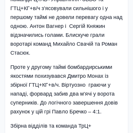
ГТЦ+КГ+в/ч з’ясовували сильнішого і у
першому таймі не довели перевагу одна над
одною. Антон Вагнер і Сергій Княжин
відзначились голами. Блискуче грали
воротарі команд Михайло Свачій та Роман
Стасюк.
Проте у другому таймі бомбардирськими
якостями похизувався Дмитро Монах із
збірної ГТЦ+КГ+в/ч. Віртуозно граючи у
нападі, форвард забив два м’ячі у ворота
суперників. До логічного завершення довів
рахунок у цій грі Павло Бречко – 4:1.
Збірна відділів та команда ТрЦ+