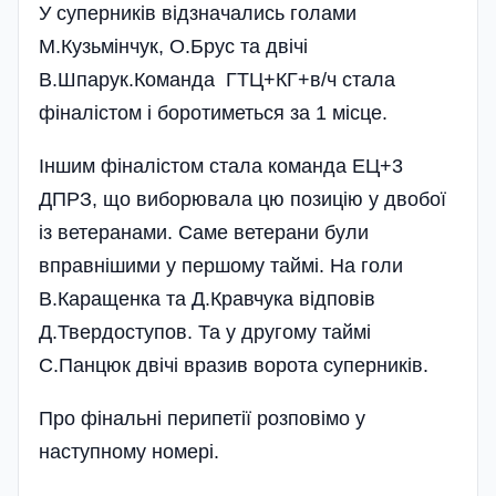
У суперників відзначались голами
М.Кузьмінчук, О.Брус та двічі
В.Шпарук.Команда ГТЦ+КГ+в/ч стала
фіналістом і боротиметься за 1 місце.
Іншим фіналістом стала команда ЕЦ+3
ДПРЗ, що виборювала цю позицію у двобої
із ветеранами. Саме ветерани були
вправнішими у першому таймі. На голи
В.Каращенка та Д.Кравчука відповів
Д.Твердоступов. Та у другому таймі
С.Панцюк двічі вразив ворота суперників.
Про фінальні перипетії розповімо у
наступному номері.