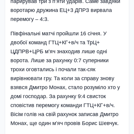
парирував три з п’яти ударів. Саме завдяки
воротарю дружина ЕЦ+3 ДПРЗ вирвала
перемогу – 4:3.
Півфінальні матчі пройшли 16 січня. У
двобої команд ГТЦ+КГ+в/ч та ТрЦ+
ЦДПРВ+ЦРБ м’яч знаходив лише одні
ворота. Лише за рахунку 0:7 суперники
трохи оговтались і почали так-сяк
вирівнювати гру. Та коли за справу знову
взявся Дмитро Монах, стало розуміло хто у
домі господар. За рахунку 9:4 свисток
сповістив перемогу команди ГТЦ+КГ+в/ч.
Вісім голів на свій рахунок записав Дмитро
Монах, ще один м’яч провів Борис Шевчук.