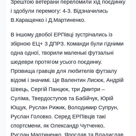
Зрештою ветерани переломили хід поєдинку
і здобули перемогу: 4-3. Відзначились
В.Каращенко і Д.Мартиненко.
В іншому двобої ЕРПівці зустрічались із
збірною ЕЦ+ 3 ДПРЗ. Команди були гідними
одна одної, творили маленькі футзальні
шедеври протягом усього поєдинку.
Прізвища гравців для любителів футзалу
відомі і значимі. Це Валентин Лисюк, Андрій
Швець, Сергій Панцюк, три Дмитри –
Суліма, Твердоступов та Бабійчук, Юрій
Ющук, Руслан Рижик, Володимир Супрун,
Руслан Го­ловко. Серед ЕРПівців такі
спортсмени, як Олександр Чутченко,
Руслан Мартиненко, Ярослав та Владислав