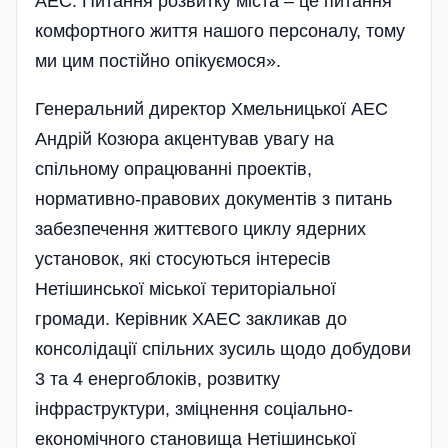
АЕС. Питання розвитку міста – це питання
комфортного життя нашого персоналу, тому
ми цим пості­йно опікуємося».
Генеральний ди­­ректор Хмельницької АЕС
Андрій Козюра акцентував увагу на
спільному опрацюванні проектів,
нормативно-правових документів з питань
забезпечення життєвого циклу ядерних
установок, які стосуються інтересів
Нетішинської міської територіальної
громади. Керівник ХАЕС закликав до
консолідації спільних зусиль щодо добудови
3 та 4 енергоблоків, розвитку
інфраструктури, зміцнення соці­ально-
економічного становища Нетішинської