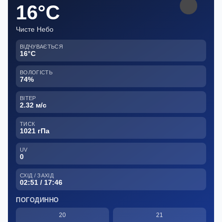
16°C
Чисте Небо
ВІДЧУВАЄТЬСЯ
16°C
ВОЛОГІСТЬ
74%
ВІТЕР
2.32 м/с
ТИСК
1021 гПа
UV
0
СХІД / ЗАХІД
02:51 / 17:46
ПОГОДИННО
20
21