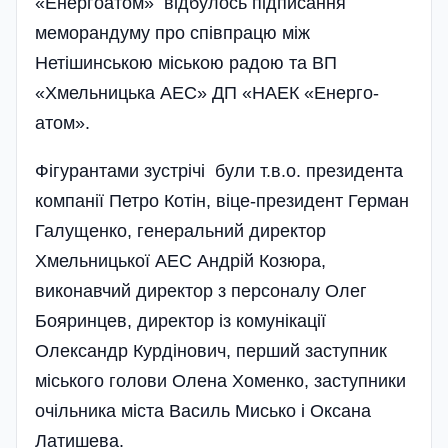
«Енергоатом» відбулось підписання
меморандуму про спів­працю між
Нетішинською місь­кою радою та ВП
«Хмельницька АЕС» ДП «НАЕК «Енер­го­
атом».
Фігурантами зу­ст­річі були т.в.о. президента
компанії Петро Котін, віце-президент Герман
Галущенко, генеральний директор
Хмельницької АЕС Андрій Козюра,
виконавчий директор з персоналу Олег
Бояринцев, директор із комунікації
Олександр Курдінович, перший заступник
міського голови Олена Хоменко, заступники
очільника міста Василь Мисько і Оксана
Латишева.