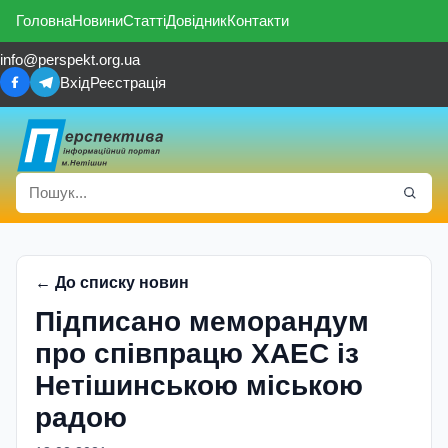
Головна
Новини
Статті
Довідник
Контакти
info@perspekt.org.ua
Вхід
Реєстрація
← До списку новин
Підписано меморандум
про співпрацю ХАЕС із
Нетішинською міською
радою