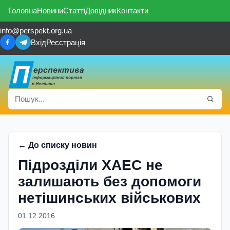
Головна
Новини
Статті
Довідник
Контакти
info@perspekt.org.ua
Вхід
Реєстрація
← До списку новин
Підрозділи ХАЕС не
залишають без допомоги
нетішинських військових
01.12.2016