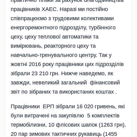
працівників ХАЕС. Наразі ми пості­йно
співпрацюємо з трудовими колективами
енергоремонтного під­розділу, турбінного
цеху, цеху теплової автоматики та
вимірювань, реакторного цеху та
навчально-тренувального центру. Так у
жовтні 2016 року працівники цих підроз­ділів
зібрали 23 210 грн. Нижче наведемо, як
завжди, невеликий загальний фінансовий
звіт по зібраних та використаних коштах .
Працівники ЕРП зібрали 16 020 гривень, які
були витрачені на заку­півлю 5 комплектів
термобілизни, 10 флісових шапок (1263 грн),
20 пар зимових тактичних рукавиць (1455