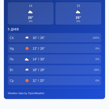
14
15
26°
26°
0%
0%
5 ДНІВ
Сб
16° / 26°
100%
Нд
13° / 26°
0%
Пн
14° / 30°
0%
Вт
18° / 29°
28%
Ср
11° / 25°
0%
Weather data by OpenWeather