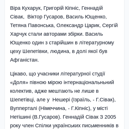
Віра Кухарук, Григорій Кіпніс, Геннадій
Сівак, Віктор Гусаров, Василь Ющенко,
Тетяна Павонська, Олександр Царик, Сергій
Харчук стали авторами збірки. Василь
Ющенко один з старійшин в літературному
цеху Шепетівки, людина, в долі якої був
Афганістан.
Цікаво, що учасники літературної студії
«Доля» півною мірою інтернаціональньний
колектив, адже мештають не лише в
Шепетівці, але у Нешері (Ізраїль, - Г.Сівак),
Вупперталі (Німеччина, - Г.Кіпніс), у місті
Нетішині (В.Гусаров). Геннадій Сівак З 2005
року член Спілки українських письменників в