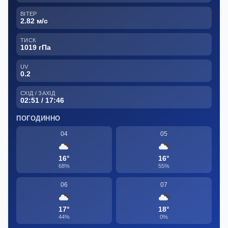
ВІТЕР
2.82 м/с
ТИСК
1019 гПа
UV
0.2
СХІД / ЗАХІД
02:51 / 17:46
ПОГОДИННО
04
05
16°
16°
68%
55%
06
07
17°
18°
44%
0%