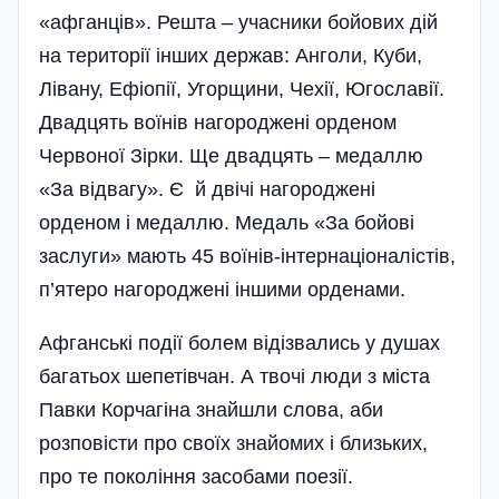
«афганців». Решта – учасники бойових дій
на території інших держав: Анголи, Куби,
Лівану, Ефіопії, Угорщини, Чехії, Югославії.
Двадцять воїнів нагороджені орденом
Червоної Зірки. Ще двадцять – медаллю
«За відвагу». Є й двічі нагороджені
орденом і медаллю. Медаль «За бойові
заслуги» мають 45 воїнів-інтернаціоналістів,
п’ятеро нагороджені іншими орденами.
Афганські події болем відізвались у душах
багатьох шепетівчан. А твочі люди з міста
Павки Корчагіна знайшли слова, аби
розповісти про своїх знайомих і близьких,
про те покоління засобами поезії.