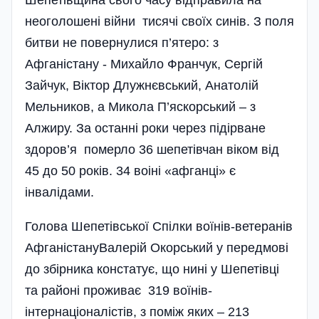
Шепетівщина свого часу відправила на
неоголошені війни тисячі своїх синів. З поля
битви не повернулися п’ятеро: з
Афганістану - Михайло Франчук, Сергій
Зайчук, Віктор Длужнєвський, Анатолій
Мельников, а Микола П’яскорський – з
Алжиру. За останні роки через підірване
здоров’я померло 36 шепетівчан віком від
45 до 50 років. 34 воіні «афганці» є
інвалідами.
Голова Шепетівської Спілки воїнів-ветеранів
АфганістануВалерій Окорський у передмові
до збірника констатує, що нині у Шепетівці
та районі проживає 319 воїнів-
інтернаціоналістів, з поміж яких – 213