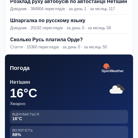
Розклад руху автобусів по автостанції Нетішин
Довідник · 384904 переглядів · за день 1 · за місяць 117
Шпаргалка по русскому языку
Довідник · 20192 переглядів · за день 0 · за місяць 58
Сколько Русь платила Орде?
Стаття · 15360 переглядів · за день 0 · за місяць 50
Погода
Нетішин
16°C
Хмарно
ВІДЧУВАЄТЬСЯ
16°C
ВОЛОГІСТЬ
88%