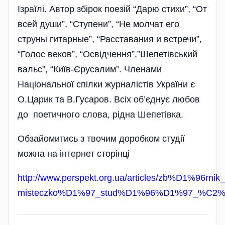
Ізраїлі. Автор збірок поезій “Дарю стихи”, “От
всей души”, “Ступени”, “Не молчат его
струны гитарные”, “Расставания и встречи”,
“Голос веков”, “Освідчення”,”Шепетівський
вальс”, “Київ-Єрусалим”. Членами
Національної спілки журналістів України є
О.Царик та В.Гусаров. Всіх об’єднує любов
до поетичного слова, рідна Шепетівка.
Обзайомитись з твочим доробком студії
можна на інтернет сторінці
http://www.perspekt.org.ua/articles/zb%D1
misteczko%D1%97_stud%D1%96%D1%97_%C2