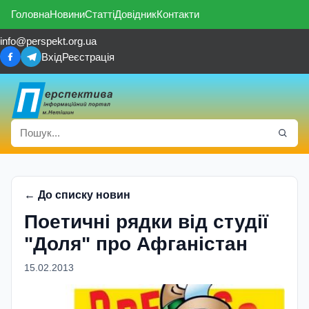
Головна
Новини
Статті
Довідник
Контакти
info@perspekt.org.ua
Вхід
Реєстрація
← До списку новин
Поетичні рядки від студії
"Доля" про Афганістан
15.02.2013