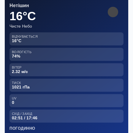
Нетішин
16°C
Чисте Небо
ВІДЧУВАЄТЬСЯ
16°C
ВОЛОГІСТЬ
74%
ВІТЕР
2.32 м/с
ТИСК
1021 гПа
UV
0
СХІД / ЗАХІД
02:51 / 17:46
ПОГОДИННО