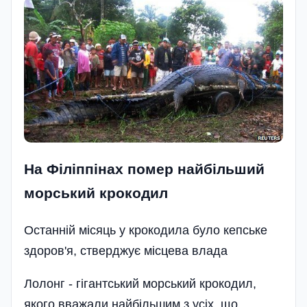
На Філіппінах помер найбільший
морський крокодил
Останній місяць у крокодила було кепське
здоров'я, стверджує місцева влада
Лолонг - гігантський морський крокодил,
якого вважали найбільшим з усіх, що