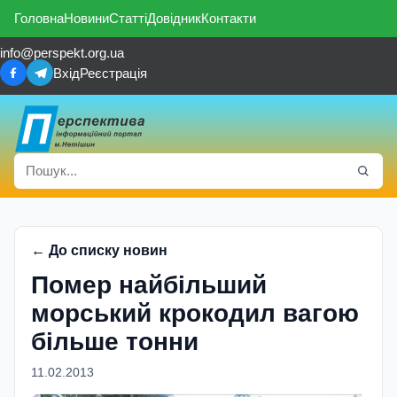
Головна
Новини
Статті
Довідник
Контакти
info@perspekt.org.ua
Вхід
Реєстрація
← До списку новин
Помер найбільший
морський крокодил вагою
більше тонни
11.02.2013