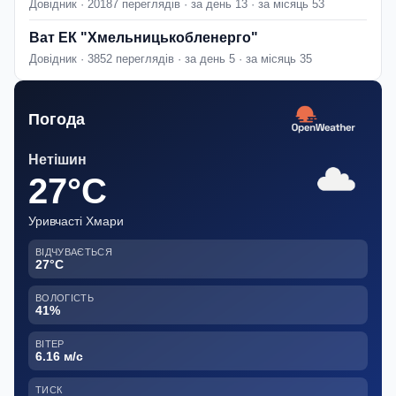
Довідник · 20187 переглядів · за день 13 · за місяць 53
Ват ЕК "Хмельницькобленерго"
Довідник · 3852 переглядів · за день 5 · за місяць 35
Погода
Нетішин
27°C
Уривчасті Хмари
ВІДЧУВАЄТЬСЯ
27°C
ВОЛОГІСТЬ
41%
ВІТЕР
6.16 м/с
ТИСК