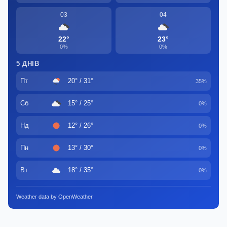
03
04
22°
23°
0%
0%
5 ДНІВ
Пт
20° / 31°
35%
Сб
15° / 25°
0%
Нд
12° / 26°
0%
Пн
13° / 30°
0%
Вт
18° / 35°
0%
Weather data by OpenWeather