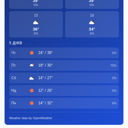
39°
39°
0%
0%
15
16
36°
34°
0%
0%
5 ДНІВ
Чт
24° / 39°
0%
Пт
18° / 30°
70%
Сб
14° / 27°
0%
Нд
12° / 26°
0%
Пн
14° / 32°
0%
Weather data by OpenWeather