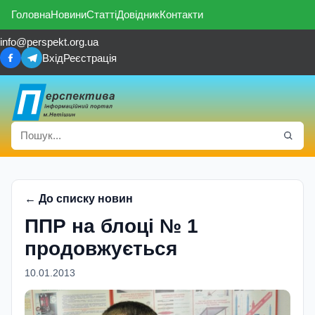
Головна
Новини
Статті
Довідник
Контакти
info@perspekt.org.ua
Вхід
Реєстрація
← До списку новин
ППР на блоці № 1
продовжується
10.01.2013