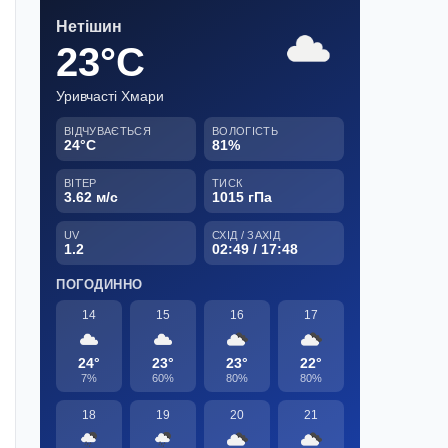
Нетішин
23°C
Уривчасті Хмари
ВІДЧУВАЄТЬСЯ
ВОЛОГІСТЬ
24°C
81%
ВІТЕР
ТИСК
3.62 м/с
1015 гПа
UV
СХІД / ЗАХІД
1.2
02:49 / 17:48
ПОГОДИННО
14
15
16
17
24°
23°
23°
22°
7%
60%
80%
80%
18
19
20
21