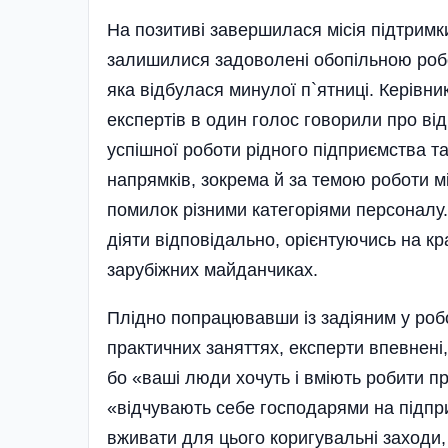
На позитиві завершилася місія підтрим
залишилися задо­волені обопільною робо
яка відбулася минулої п`ятниці. Керівн
експертів в один голос говорили про ві
успішної роботи рідного підприємства т
напрямків, зокрема й за темою роботи м
помилок різними категоріями персоналу.
діяти відповідально, орієнтуючись на к
зарубіжних майданчиках.
Плідно попрацювавши із задіяним у робо
практичних заняттях, експерти впевнені,
бо «ваші люди хочуть і вміють робити пр
«відчувають себе господарями на підприє
вживати для цього кори­гувальні заходи