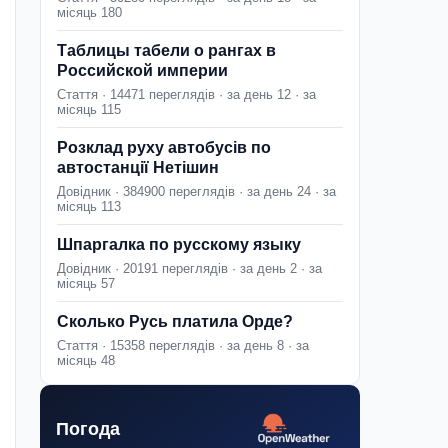
місяць 180
Таблицы табели о рангах в
Российской империи
Стаття · 14471 переглядів · за день 12 · за
місяць 115
Розклад руху автобусів по
автостанції Нетішин
Довідник · 384900 переглядів · за день 24 · за
місяць 113
Шпаргалка по русскому языку
Довідник · 20191 переглядів · за день 2 · за
місяць 57
Сколько Русь платила Орде?
Стаття · 15358 переглядів · за день 8 · за
місяць 48
Погода