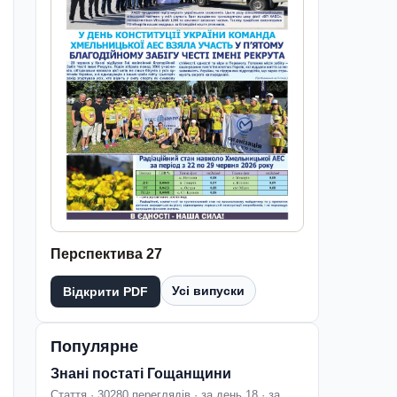
Перспектива 27
Усі випуски
Відкрити PDF
Популярне
Знані постаті Гощанщини
Стаття · 30280 переглядів · за день 18 · за