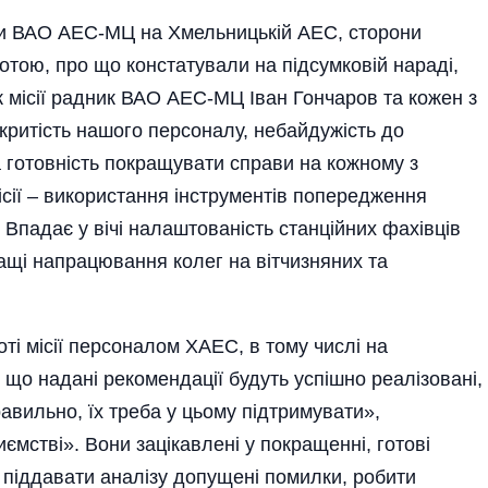
ки ВАО АЕС-МЦ на Хмельницькій АЕС, сторони
тою, про що констатували на підсум­ковій нараді,
ик місії радник ВАО АЕС-МЦ Іван Гончаров та кожен з
дкритість нашого персоналу, небайдужість до
а готовність покращувати справи на кожному з
ісії – використання інструментів попередження
 Впадає у вічі налаштованість станційних фахівців
ращі напрацювання колег на вітчизняних та
ті місії персоналом ХАЕС, в тому числі на
 що надані рекомендації будуть успішно реалізовані,
авильно, їх треба у цьому підтримувати»,
мстві». Вони зацікав­лені у покращенні, готові
, піддавати аналізу допущені помилки, робити