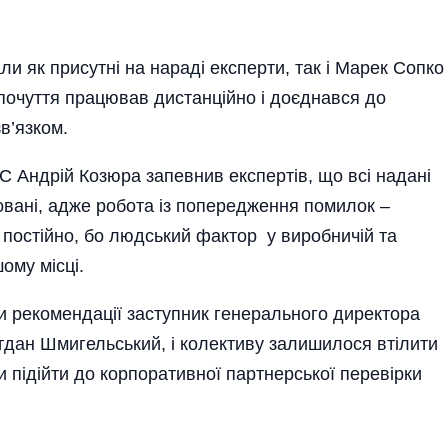
али як присутні на нараді експерти, так і Марек Сопко
почуття працював дистанційно і доєднався до
в’язком.
 Андрій Козюра запевнив експертів, що всі надані
ьовані, адже робота із попередження помилок –
 постійно, бо людський фактор у виробничій та
ому місці.
и рекомендації заступник генерального директора
гдан Шмигельський, і колективу залишилося втілити
 підійти до корпоративної партнерської пе­ревірки