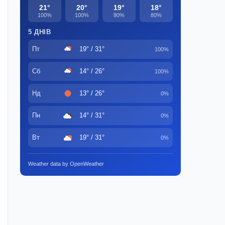
21°
20°
19°
18°
100%
100%
80%
80%
5 ДНІВ
Пт
19° / 31°
100%
Сб
14° / 26°
100%
Нд
13° / 26°
0%
Пн
14° / 31°
0%
Вт
19° / 31°
0%
Weather data by OpenWeather