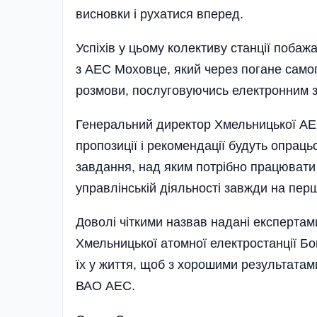
висновки і рухатися вперед.
Успіхів у цьому колективу станції побаж
з АЕС Моховце, який через погане само
розмови, послуговуючись елект­ронним з
Генеральний директор Хмельницької АЕС
пропозиції і рекомендації будуть опрац
завдання, над яким потрібно працювати
управлінській діяльності завжди на перш
Доволі чіткими назвав надані експертам
Хмельницької атомної електростанції Бо
їх у життя, щоб з хорошими результатами
ВАО АЕС.