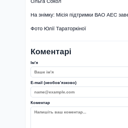
Ольга Сокол
На знімку: Місія підтримки ВАО АЕС за
Фото Юлії Тараторкіної
Коментарі
Імʼя
E-mail (необовʼязково)
Коментар