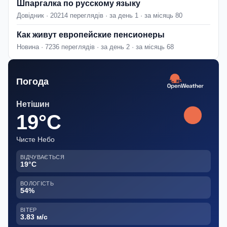
Шпаргалка по русскому языку
Довідник · 20214 переглядів · за день 1 · за місяць 80
Как живут европейские пенсионеры
Новина · 7236 переглядів · за день 2 · за місяць 68
Погода
Нетішин
19°C
Чисте Небо
ВІДЧУВАЄТЬСЯ
19°C
ВОЛОГІСТЬ
54%
ВІТЕР
3.83 м/с