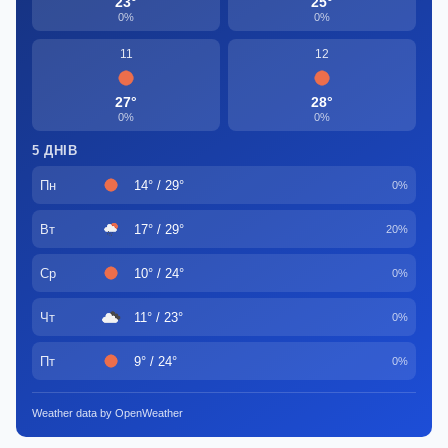
23°
25°
0%
0%
11
12
27°
28°
0%
0%
5 ДНІВ
Пн
14° / 29°
0%
Вт
17° / 29°
20%
Ср
10° / 24°
0%
Чт
11° / 23°
0%
Пт
9° / 24°
0%
Weather data by OpenWeather