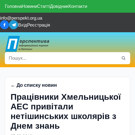
Головна
Новини
Статті
Довідник
Контакти
info@perspekt.org.ua
Вхід
Реєстрація
← До списку новин
Працівники Хмельницької
АЕС привітали
нетішинських школярів з
Днем знань