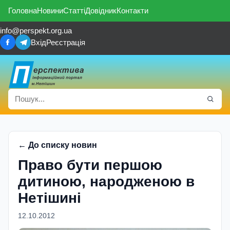
Головна
Новини
Статті
Довідник
Контакти
info@perspekt.org.ua
Вхід
Реєстрація
← До списку новин
Право бути першою
дитиною, народженою в
Нетішині
12.10.2012