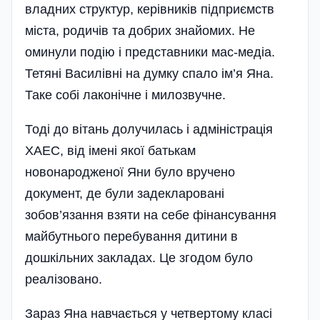
владних структур, керівників підприємств
міста, родичів та добрих знайомих. Не
оминули подію і представники мас-медіа.
Тетяні Василівні на думку спало ім’я Яна.
Таке собі лаконічне і милозвучне.
Тоді до вітань долучилась і адмі­ністрація
ХАЕС, від імені якої батькам
новонародженої Яни було вручено
документ, де були задекларовані
зобов’язання взяти на себе фінансування
майбутнього перебування дитини в
дошкільних закладах. Це згодом було
реалізовано.
Зараз Яна навчається у четвертому класі