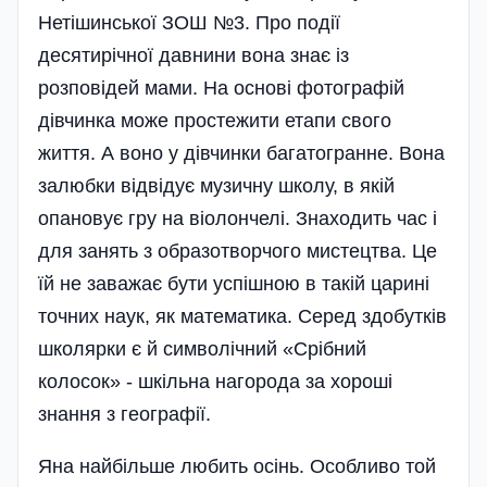
Нетішинської ЗОШ №3. Про події
десятирічної давнини вона знає із
розповідей мами. На основі фотографій
дівчинка може простежити етапи свого
життя. А воно у дівчинки багатогранне. Вона
залюбки відвідує музичну школу, в якій
опановує гру на віолончелі. Знаходить час і
для занять з образотворчого мистецтва. Це
їй не заважає бути успішною в такій царині
точних наук, як математика. Серед здобутків
школярки є й символічний «Срібний
колосок» - шкільна нагорода за хороші
знання з географії.
Яна найбільше любить осінь. Особливо той