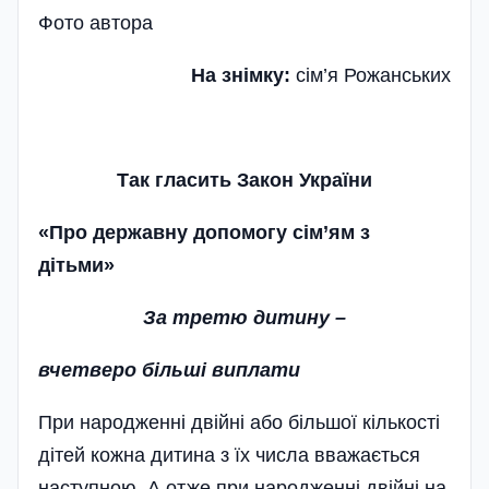
Фото автора
На знімку:
сім’я Рожанських
Так гласить Закон України
«Про державну допомогу сім’ям з
дітьми»
За третю дитину –
вчетверо більші виплати
При народженні дві­й­ні або більшої кількості
дітей кожна дитина з їх числа вважається
наступною. А отже при народженні двійні на