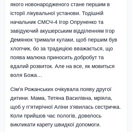
якого новонародженого стане першим в
історії лікувальної установи. Тодішній
начальник СМСЧ-4 Ігор Опруненко та
завідуючий акушерським відділенням Ігор
Демянюк тримали кулаки, щоб першим був
хлопчик, бо за традицією вважається, що
поява малюка приносить добробут та
вдалий розвиток. Але на все, як мовиться
воля Божа…
Сім’я Рожанських очікувала появу другої
дитини. Мама, Тетяна Василівна, мріяла,
щоб у п’ятирічної Аліни з’явилась сестричка.
Коли прийшов час пологів, довелось
викликати карету швидкої допомоги.