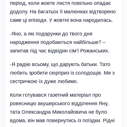
період, коли жовте листя повільно опадає
додолу. На багатьох її малюнках відтворено
саме ці епізоди. У жовтні вона народилась.
-Яно, а які подарунки до твого дня
народження подобаються найбільше? –
запитав під час відвідин сім’ї Рожанських.
-Я радію всьому, що дарують батьки. Тато
любить зробити сюр­приз із солодощів. Ми з
сестричкою їх дуже любимо.
Коли готувався газетний матері­ал про
ровесницю акушерського відділення Яну,
тата Олександра Миколайовича не було
вдома, він мав повернутись із поїздки. Рідні