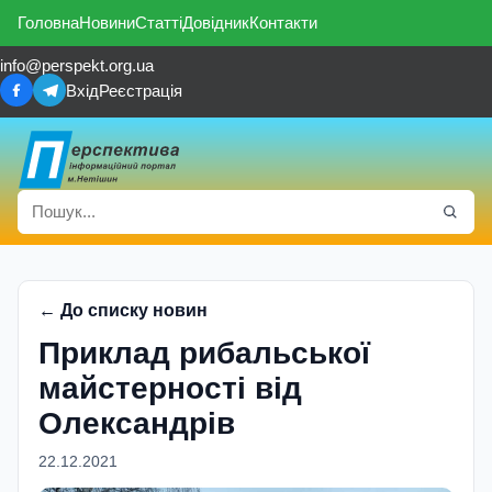
Головна
Новини
Статті
Довідник
Контакти
info@perspekt.org.ua
Вхід
Реєстрація
← До списку новин
Приклад рибальської
майстерності від
Олександрів
22.12.2021