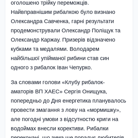
оголошено трійку переможців.
Найвправнішим рибалкою було визнано
Олександра Савченка, гарні результати
продемонстрували Олександр Поліщук та
Олександр Каржау. Призерів відзначено
кубками та медалями. Володарем
найбільшої упійманої рибини став син
одного з рибалок Іван Чепурко.
За словами голови «Клубу рибалок-
аматорів ВП ХАЕС» Сергія Онищука,
попередньо до Дня енергетика планувалось
провести змагання з лову на «мормишку»,
але погодні умови з відсутностю криги на
водоймах внесли корективи. Рибалки
переконані, що зима ще порадує любителів