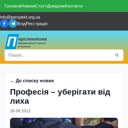
Головна
Новини
Статті
Довідник
Контакти
info@perspekt.org.ua
Вхід
Реєстрація
← До списку новин
Професія – уберігати від
лиха
28.09.2012