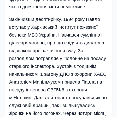
якого досягнення мети неможливе.
Закінчивши десятирічку, 1994 року Павло
вступає у Харківський інститут пожежної
безпеки МВС України. Навчався сумлінно і
цілеспрямовано, про що свідчить диплом з
відзнакою про закінчення вузу. За
розподілом потрапляє у Полонне на посаду
старшого інспектора. Зустріч з тодішнім
начальником 1 загону ДПО з охорони ХАЕС
Анатолієм Манільчуком привела Павла на
посаду інженера СВПЧ-8 з охорони
м.Нетішин. Далі лейтенант просувався як по
службовій драбині, так і збільшувались
зірочки на його погонах. Через чотири місяці