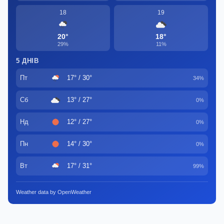
18
19
20°
18°
29%
11%
5 ДНІВ
Пт
17° / 30°
34%
Сб
13° / 27°
0%
Нд
12° / 27°
0%
Пн
14° / 30°
0%
Вт
17° / 31°
99%
Weather data by OpenWeather