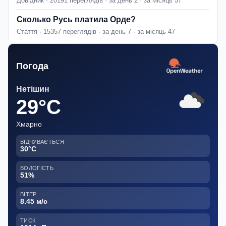
Довідник · 20191 переглядів · за день 2 · за місяць 57
Сколько Русь платила Орде?
Стаття · 15357 переглядів · за день 7 · за місяць 47
Погода
Нетішин
29°C
Хмарно
ВІДЧУВАЄТЬСЯ
30°C
ВОЛОГІСТЬ
51%
ВІТЕР
8.45 м/с
ТИСК