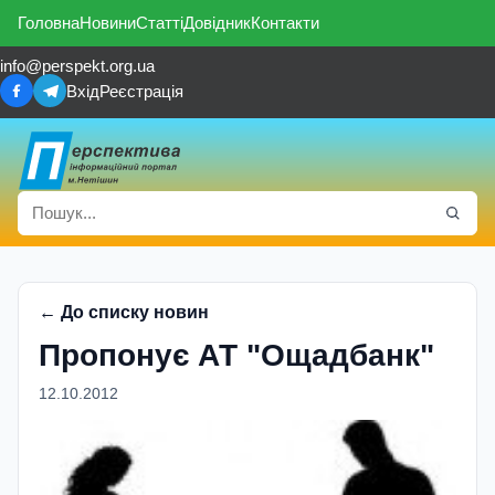
Головна
Новини
Статті
Довідник
Контакти
info@perspekt.org.ua
Вхід
Реєстрація
← До списку новин
Пропонує АТ "Ощадбанк"
12.10.2012