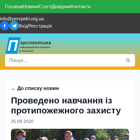
Головна
Новини
Статті
Довідник
Контакти
info@perspekt.org.ua
Вхід
Реєстрація
← До списку новин
Проведено навчання із
протипожежного захисту
25.09.2020