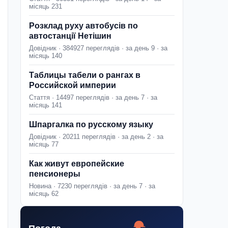
місяць 231
Розклад руху автобусів по
автостанції Нетішин
Довідник · 384927 переглядів · за день 9 · за
місяць 140
Таблицы табели о рангах в
Российской империи
Стаття · 14497 переглядів · за день 7 · за
місяць 141
Шпаргалка по русскому языку
Довідник · 20211 переглядів · за день 2 · за
місяць 77
Как живут европейские
пенсионеры
Новина · 7230 переглядів · за день 7 · за
місяць 62