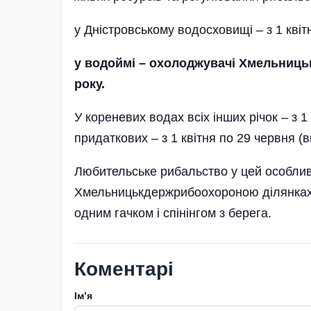
у Дністровському водосховищі – з 1 кві
у водоймі – охолоджувачі Хмельницько
року.
У кореневих водах всіх інших річок – з 1
придаткових – з 1 квітня по 29 червня (
Любительське рибальство у цей особлив
Хмельницькдержрибоохороною ділянках
одним гачком і спінінгом з берега.
Коментарі
Імʼя