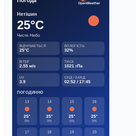
Погода
Нетішин
25°C
Чисте Небо
ВІДЧУВАЄТЬСЯ
ВОЛОГІСТЬ
25°C
32%
ВІТЕР
ТИСК
2.55 м/с
1021 гПа
UV
СХІД / ЗАХІД
3.9
02:52 / 17:45
ПОГОДИННО
13
14
15
16
25°
25°
25°
25°
0%
0%
0%
0%
17
18
19
20