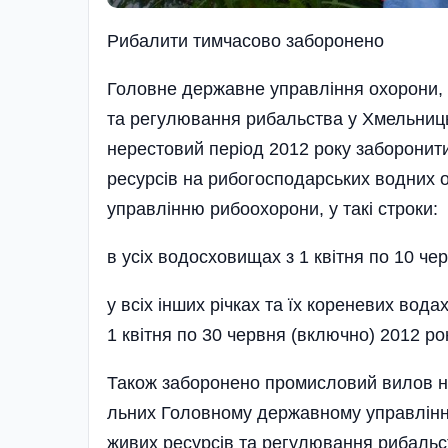
Рибалити тимчасово заборонено
Головне державне управління охорони, 
та регулювання рибальства у Хмельницьк
нерестовий період 2012 року заборонит
ресурсів на рибогосподарських водних 
управлінню рибоохорони, у такі строки:
в усіх водосховищах з 1 квітня по 10 че
у всіх інших річках та їх кореневих вода
1 квітня по 30 червня (включно) 2012 рок
Також заборонено промисловий вилов на
льних Головному державному управлінн
живих ресурсів та регулювання рибальств