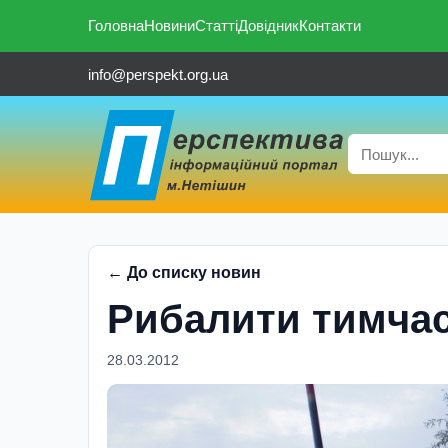
Головна
Новини
Статті
Довідник
Контакти
info@perspekt.org.ua
← До списку новин
Рибалити тимча
28.03.2012