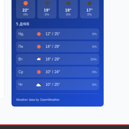
22°
19°
18°
17°
0%
0%
0%
0%
5 ДНІВ
Нд
12° / 25°
0%
Пн
14° / 29°
0%
Вт
18° / 29°
20%
Ср
10° / 24°
0%
Чт
10° / 25°
0%
Weather data by OpenWeather