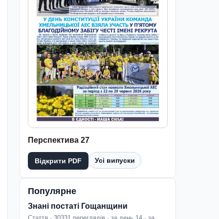
Перспектива 27
Усі випуски
Відкрити PDF
Популярне
Знані постаті Гощанщини
Стаття · 30331 переглядів · за день 14 · за