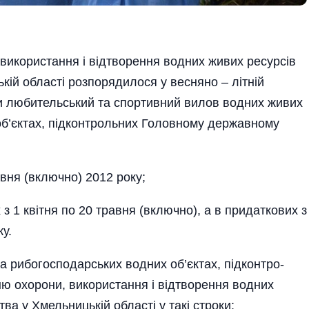
використання і відтворення водних живих ресурсів
ій області розпорядилося у весняно – літній
и любительський та спортивний вилов водних живих
об’єктах, підконтрольних Головному державному
рвня (включно) 2012 року;
х з 1 квітня по 20 травня (включно), а в придаткових з
у.
 рибогосподарських водних об’єктах, підконтро­
ю охорони, використання і відтворення водних
а у Хмельницькій області у такі строки: